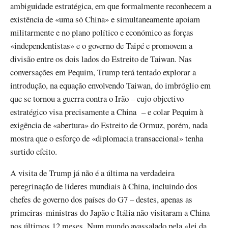
ambiguidade estratégica, em que formalmente reconhecem a
existência de «uma só China» e simultaneamente apoiam
militarmente e no plano político e económico as forças
«independentistas» e o governo de Taipé e promovem a
divisão entre os dois lados do Estreito de Taiwan. Nas
conversações em Pequim, Trump terá tentado explorar a
introdução, na equação envolvendo Taiwan, do imbróglio em
que se tornou a guerra contra o Irão – cujo objectivo
estratégico visa precisamente a China – e colar Pequim à
exigência de «abertura» do Estreito de Ormuz, porém, nada
mostra que o esforço de «diplomacia transaccional» tenha
surtido efeito.
A visita de Trump já não é a última na verdadeira
peregrinação de líderes mundiais à China, incluindo dos
chefes de governo dos países do G7 – destes, apenas as
primeiras-ministras do Japão e Itália não visitaram a China
nos últimos 12 meses. Num mundo avassalado pela «lei da