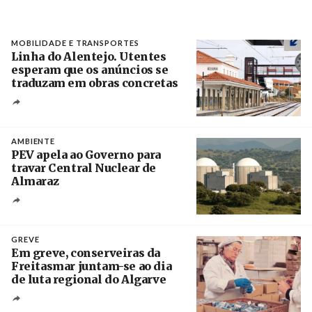
MOBILIDADE E TRANSPORTES
Linha do Alentejo. Utentes
esperam que os anúncios se
traduzam em obras concretas
Créditos
/ IP
AMBIENTE
PEV apela ao Governo para
travar Central Nuclear de
Almaraz
Crédito
GREVE
Em greve, conserveiras da
Freitasmar juntam-se ao dia
de luta regional do Algarve