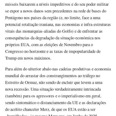
mísseis baixarem a níveis impeditivos e do seu poder militar
se expor a novos danos sem precedentes na rede de bases do
Pentágono nos países da região (e, no limite, face a uma
potencial retaliação iraniana, nas economias e infra-estruturas
vitais das monarquias-aliadas do Golfo) e de enfrentar as
consequências da degradação da situação económica nos
próprios EUA, com as eleições de Novembro para o
Congresso no horizonte e as taxas de impopularidade de
Trump em novos máximos.
Para além do ulterior abalo nas cadeias produtivas e economia
mundial do arrastar dos constrangimentos ao tráfego no
Estreito de Ormuz, não sendo de excluir que levem a uma
nova recessão. Uma situação verdadeiramente intrincada
(também) para os agressores e o imperialismo em geral,
sendo sintomático o distanciamento da UE e as declarações
do acólito chanceler Merz, de que os EUA estão a ser
«humilhados» (o mesmo Merz que, em Junho de 2025,