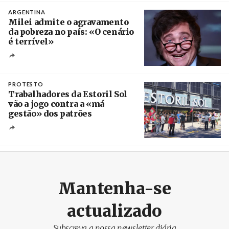
ARGENTINA
Milei admite o agravamento
da pobreza no país: «O cenário
é terrível»
Crédito
PROTESTO
Trabalhadores da Estoril Sol
vão a jogo contra a «má
gestão» dos patrões
Créditos
/ SHS
Mantenha-se
actualizado
Subscreva a nossa newsletter diária