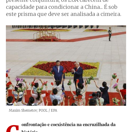
presente conjuntura, os EUA carecem de
capacidade para condicionar a China... É sob
este prisma que deve ser analisada a cimeira.
Créditos
Maxim Shemetov; POOL / EPA
história