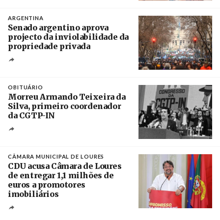
Crédito
ARGENTINA
Senado argentino aprova
projecto da inviolabilidade da
propriedade privada
Créditos
Leandro Teysseire / Página 12
OBITUÁRIO
Morreu Armando Teixeira da
Silva, primeiro coordenador
da CGTP-IN
Créditos
/ CGTP-IN
CÂMARA MUNICIPAL DE LOURES
CDU acusa Câmara de Loures
de entregar 1,1 milhões de
euros a promotores
imobiliários
Créditos
Ricardo Leão