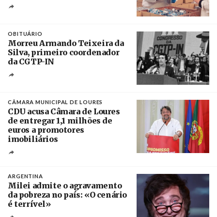
Crédito
OBITUÁRIO
Morreu Armando Teixeira da
Silva, primeiro coordenador
da CGTP-IN
Créditos
/ CGTP-IN
CÂMARA MUNICIPAL DE LOURES
CDU acusa Câmara de Loures
de entregar 1,1 milhões de
euros a promotores
imobiliários
Créditos
Ricardo Leão
ARGENTINA
Milei admite o agravamento
da pobreza no país: «O cenário
é terrível»