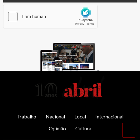
AbrilAbril
Trabalho
Nacional
Local
Internacional
Opinião
Cultura
Vol
par