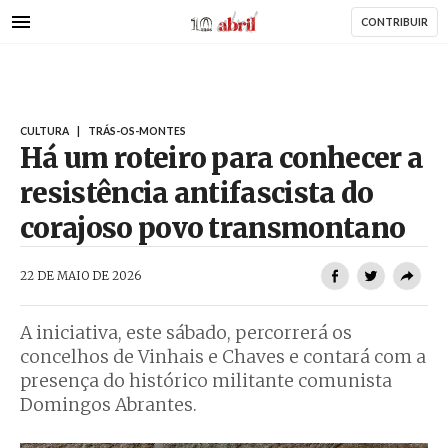
AbrilAbril
Passar
CONTRIBUIR
para
o
conteúdo
principal
CULTURA
|
TRÁS-OS-MONTES
Há um roteiro para conhecer a
resistência antifascista do
corajoso povo transmontano
AbrilAbril
22 DE MAIO DE 2026
A iniciativa, este sábado, percorrerá os
concelhos de Vinhais e Chaves e contará com a
presença do histórico militante comunista
Domingos Abrantes.