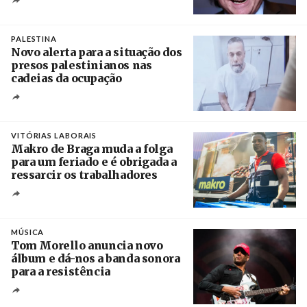
Crédito
PALESTINA
Novo alerta para a situação dos
presos palestinianos nas
cadeias da ocupação
Créditos
/ European Public Health Association
VITÓRIAS LABORAIS
Makro de Braga muda a folga
para um feriado e é obrigada a
ressarcir os trabalhadores
Crédito
MÚSICA
Tom Morello anuncia novo
álbum e dá-nos a banda sonora
para a resistência