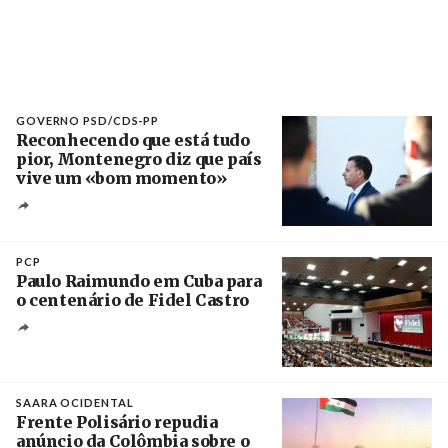
GOVERNO PSD/CDS-PP
Reconhecendo que está tudo
pior, Montenegro diz que país
vive um «bom momento»
Créditos
Fernando Veludo / Agência Lusa
PCP
Paulo Raimundo em Cuba para
o centenário de Fidel Castro
Crédito
SAARA OCIDENTAL
Frente Polisário repudia
anúncio da Colômbia sobre o