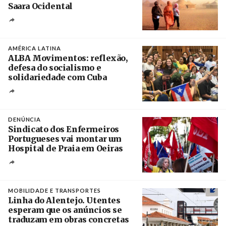
Saara Ocidental
Créditos
/ Plataforma Cascais
AMÉRICA LATINA
ALBA Movimentos: reflexão,
defesa do socialismo e
solidariedade com Cuba
Créditos
/ @PresidenciaCuba
DENÚNCIA
Sindicato dos Enfermeiros
Portugueses vai montar um
Hospital de Praia em Oeiras
Créditos
Rodrigo Antunes / Agência Lusa
MOBILIDADE E TRANSPORTES
Linha do Alentejo. Utentes
esperam que os anúncios se
traduzam em obras concretas