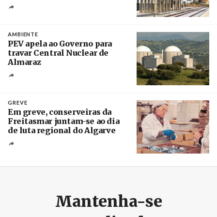
Créditos
/ IP
AMBIENTE
PEV apela ao Governo para
travar Central Nuclear de
Almaraz
Crédito
GREVE
Em greve, conserveiras da
Freitasmar juntam-se ao dia
de luta regional do Algarve
Crédito
Mantenha-se