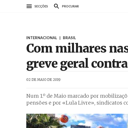
Passar
SECÇÕES
PROCURAR
para
o
conteúdo
principal
INTERNACIONAL
|
BRASIL
Com milhares nas 
greve geral contr
AbrilAbril
02 DE MAIO DE 2019
Num 1.º de Maio marcado por mobilizaçõe
pensões e por «Lula Livre», sindicatos 