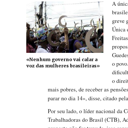
A únic
brasile
greve 
Única 
Freita
propos
Guedes
«Nenhum governo vai calar a
o povo
voz das mulheres brasileiras»
dificu
o dire
mais pobres, de receber as pensõe
parar no dia 14», disse, citado pel
Por seu lado, o líder nacional da 
Trabalhadoras do Brasil (CTB), Adi