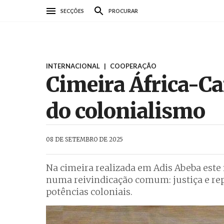
Passar
SECÇÕES
PROCURAR
para
o
conteúdo
principal
INTERNACIONAL
|
COOPERAÇÃO
Cimeira África-Ca
do colonialismo
AbrilAbril
08 DE SETEMBRO DE 2025
Na cimeira realizada em Adis Abeba este
numa reivindicação comum: justiça e re
potências coloniais.