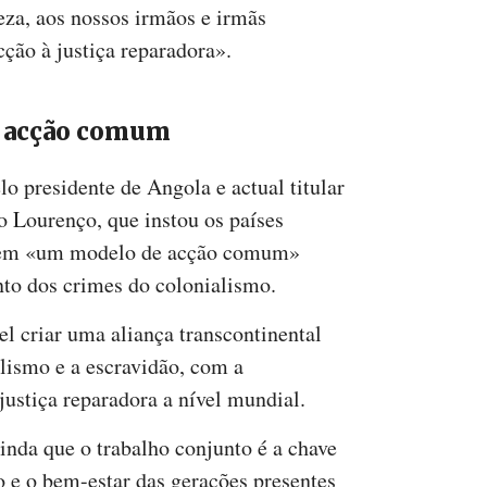
za, aos nossos irmãos e irmãs
ção à justiça reparadora».
 acção comum
o presidente de Angola e actual titular
o Lourenço, que instou os países
erem «um modelo de acção comum»
to dos crimes do colonialismo.
l criar uma aliança transcontinental
alismo e a escravidão, com a
 justiça reparadora a nível mundial.
inda que o trabalho conjunto é a chave
o e o bem-estar das gerações presentes