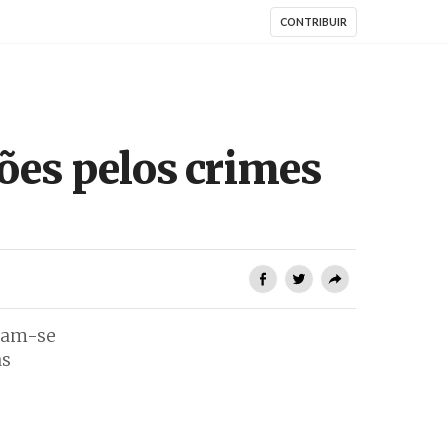
CONTRIBUIR
ões pelos crimes
iram-se
as