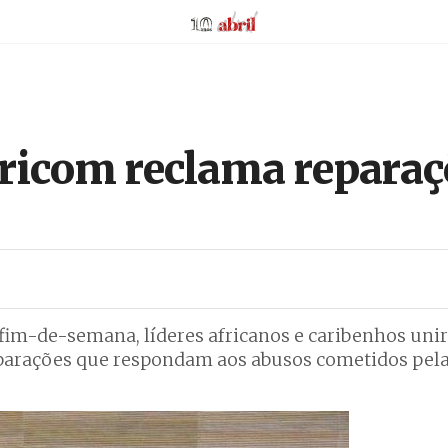
AbrilAbril
ricom reclama reparaç
 fim-de-semana, líderes africanos e caribenhos un
parações que respondam aos abusos cometidos pel