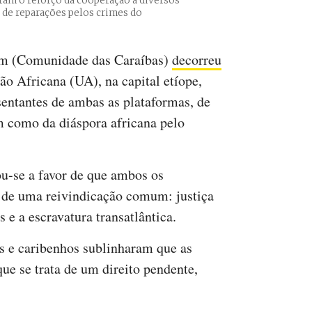
ram o reforço da cooperação a diversos
 de reparações pelos crimes do
om (Comunidade das Caraíbas)
decorreu
o Africana (UA), na capital etíope,
entantes de ambas as plataformas, de
m como da diáspora africana pelo
u-se a favor de que ambos os
 de uma reivindicação comum: justiça
 e a escravatura transatlântica.
os e caribenhos sublinharam que as
ue se trata de um direito pendente,