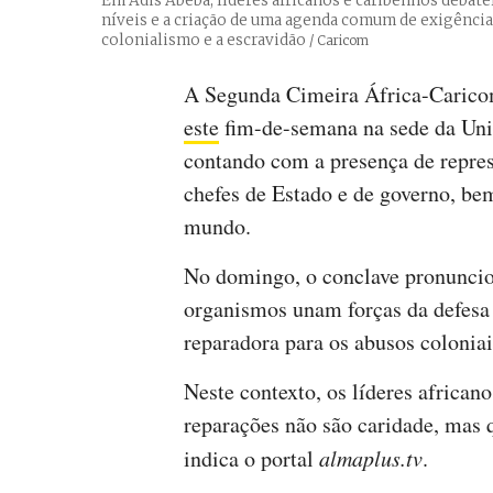
Em Adis Abeba, líderes africanos e caribenhos debate
níveis e a criação de uma agenda comum de exigência
colonialismo e a escravidão
Créditos
/ Caricom
A Segunda Cimeira África-Caric
este
fim-de-semana na sede da Uniã
contando com a presença de repres
chefes de Estado e de governo, be
mundo.
No domingo, o conclave pronuncio
organismos unam forças da defesa
reparadora para os abusos coloniais
Neste contexto, os líderes african
reparações não são caridade, mas q
indica o portal
almaplus.tv
.