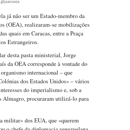
Créditos
/ @jaarreaza
uela já não ser um Estado-membro da
os (OEA), realizaram-se mobilizações
das quais em Caracas, entre a Praça
os Estrangeiros.
ar desta pasta ministerial, Jorge
país da OEA corresponde à vontade do
 organismo internacional – que
Colónias dos Estados Unidos» – vários
nteresses do imperialismo e, sob a
is Almagro, procuraram utilizá-lo para
a militar» dos EUA, que «querem
tou o chefe da diplomacia venezuelana,