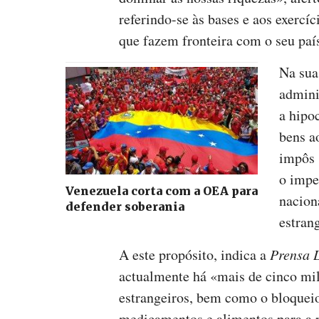
referindo-se às bases e aos exerc
que fazem fronteira com o seu paí
Na sua
admini
a hipoc
bens a
impôs 
o impe
Venezuela corta com a OEA para
nacion
defender soberania
estrang
A este propósito, indica a
Prensa 
actualmente há «mais de cinco mi
estrangeiros, bem como o bloquei
medicamentos e alimentos para a 