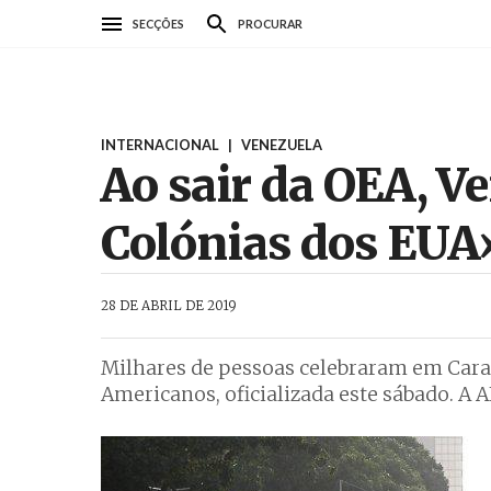
Passar
SECÇÕES
PROCURAR
para
o
conteúdo
principal
INTERNACIONAL
|
VENEZUELA
Ao sair da OEA, V
Colónias dos EUA
AbrilAbril
28 DE ABRIL DE 2019
Milhares de pessoas celebraram em Carac
Americanos, oficializada este sábado. A A