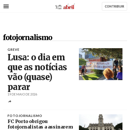
AbrilAbril
Passar
CONTRIBUIR
para
o
conteúdo
principal
fotojornalismo
GREVE
Lusa: o dia em
que as notícias
vão (quase)
Créditos
/ SITE CSRA/CGTP
parar
19 DE MAIO DE 2026
FOTOJORNALISMO
FC Porto obrigou
fotojornalistas a assinarem