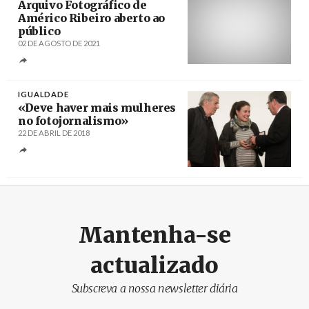
Arquivo Fotográfico de
Américo Ribeiro aberto ao
público
02 DE AGOSTO DE 2021
Créditos
/ Arquivo fotográfico Américo Ribeiro
IGUALDADE
«Deve haver mais mulheres
no fotojornalismo»
22 DE ABRIL DE 2018
Créditos
Paulo Novais / Agência LUSA
Mantenha-se
actualizado
Subscreva a nossa newsletter diária