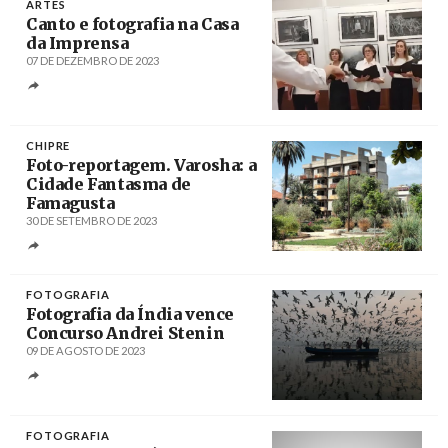
ARTES
Canto e fotografia na Casa
da Imprensa
07 DE DEZEMBRO DE 2023
Créditos
/ www.casadaimprensa.pt
CHIPRE
Foto-reportagem. Varosha: a
Cidade Fantasma de
Famagusta
30 DE SETEMBRO DE 2023
Créditos
FOTOGRAFIA
Fotografia da Índia vence
Concurso Andrei Stenin
09 DE AGOSTO DE 2023
Créditos
/ stenincontest.com
FOTOGRAFIA