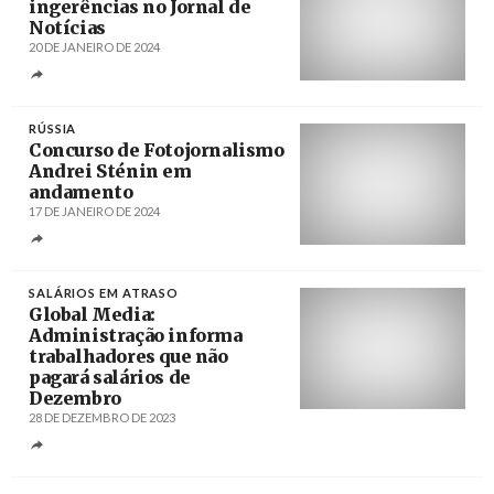
ingerências no Jornal de
Notícias
20 DE JANEIRO DE 2024
Créditos
Fernando Veludo / Lusa
RÚSSIA
Concurso de Fotojornalismo
Andrei Sténin em
andamento
17 DE JANEIRO DE 2024
Créditos
/ stenincontest.com
SALÁRIOS EM ATRASO
Global Media:
Administração informa
trabalhadores que não
pagará salários de
Dezembro
28 DE DEZEMBRO DE 2023
Créditos
Estela Silva / Lusa