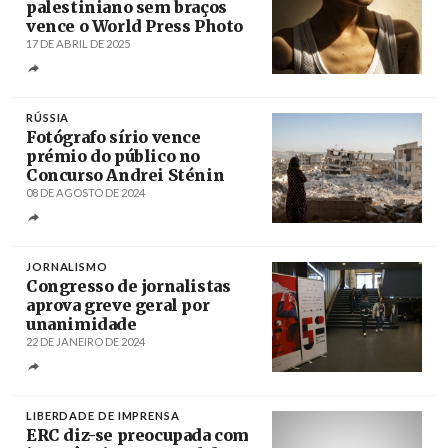
palestiniano sem braços
vence o World Press Photo
17 DE ABRIL DE 2025
Créditos
Samar Abu Elouf
RÚSSIA
Fotógrafo sírio vence
prémio do público no
Concurso Andrei Sténin
08 DE AGOSTO DE 2024
Créditos
Karam al-Masri / stenincontest.com
JORNALISMO
Congresso de jornalistas
aprova greve geral por
unanimidade
22 DE JANEIRO DE 2024
Créditos
António Cotrim / LUSA
LIBERDADE DE IMPRENSA
ERC diz-se preocupada com