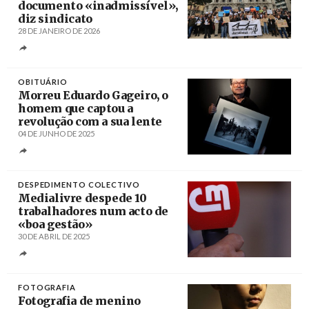
documento «inadmissível»,
diz sindicato
28 DE JANEIRO DE 2026
Créditos
Estela Silva / Agência Lusa
OBITUÁRIO
Morreu Eduardo Gageiro, o
homem que captou a
revolução com a sua lente
04 DE JUNHO DE 2025
Créditos
José Sena Goulão / Lusa
DESPEDIMENTO COLECTIVO
Medialivre despede 10
trabalhadores num acto de
«boa gestão»
30 DE ABRIL DE 2025
Créditos
António Cotrim / Agência Lusa
FOTOGRAFIA
Fotografia de menino