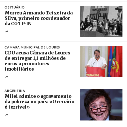
Crédito
OBITUÁRIO
Morreu Armando Teixeira da
Silva, primeiro coordenador
da CGTP-IN
Créditos
/ CGTP-IN
CÂMARA MUNICIPAL DE LOURES
CDU acusa Câmara de Loures
de entregar 1,1 milhões de
euros a promotores
imobiliários
Créditos
Ricardo Leão
ARGENTINA
Milei admite o agravamento
da pobreza no país: «O cenário
é terrível»
Crédito