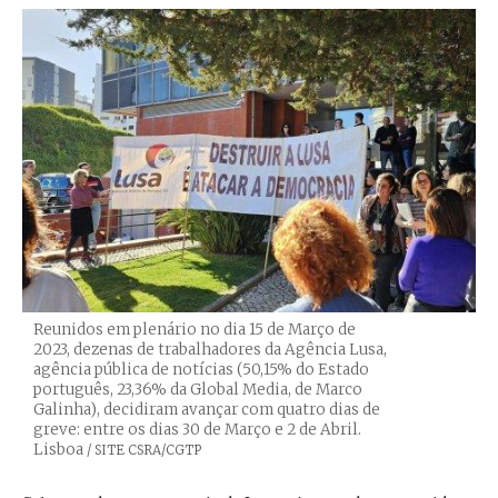
Reunidos em plenário no dia 15 de Março de
2023, dezenas de trabalhadores da Agência Lusa,
agência pública de notícias (50,15% do Estado
português, 23,36% da Global Media, de Marco
Galinha), decidiram avançar com quatro dias de
greve: entre os dias 30 de Março e 2 de Abril.
Lisboa
Créditos
/ SITE CSRA/CGTP