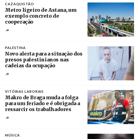
CAZAQUISTÃO
Metro ligeiro de Astana, um
exemplo concreto de
cooperação
Créditos
/ Xinhua
PALESTINA
Novo alerta para a situação dos
presos palestinianos nas
cadeias da ocupação
Créditos
/ European Public Health Association
VITÓRIAS LABORAIS
Makro de Braga muda a folga
para um feriado e é obrigada a
ressarcir os trabalhadores
Crédito
MÚSICA