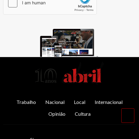
AbrilAbril
Trabalho
Nacional
Local
Internacional
Opinião
Cultura
Vol
par
o
top