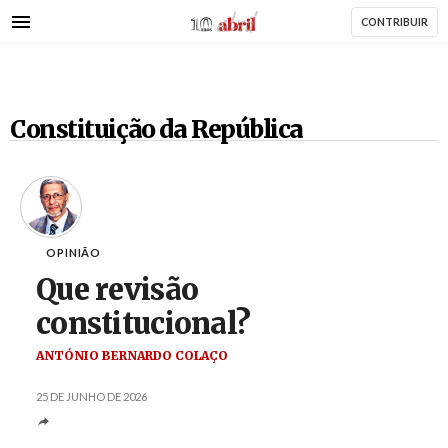
AbrilAbril
Passar
CONTRIBUIR
para
o
conteúdo
principal
Constituição da República
OPINIÃO
Que revisão
constitucional?
ANTÓNIO BERNARDO COLAÇO
25 DE JUNHO DE 2026