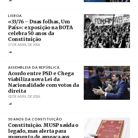
Créditos
Tiago Petinga / Lusa
LISBOA
«33/76 – Duas folhas, Um
País»: exposição na BOTA
celebra 50 anos da
Constituição
17 DE ABRIL DE 2026
Créditos
Gilles Peress/Magnum Photos /
Portugalize.me
ASSEMBLEIA DA REPÚBLICA
Acordo entre PSD e Chega
viabiliza nova Lei da
Nacionalidade com votos da
direita
02 DE ABRIL DE 2026
Créditos
Estela Silva / Agência Lusa
50 ANOS DA CONSTITUIÇÃO
Constituição. MUSP saúda o
legado, mas alerta para
momento de ameaça aos