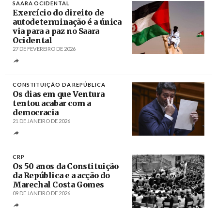
SAARA OCIDENTAL
Exercício do direito de
autodeterminação é a única
via para a paz no Saara
Ocidental
27 DE FEVEREIRO DE 2026
Créditos
/ ecsaharaui.com
CONSTITUIÇÃO DA REPÚBLICA
Os dias em que Ventura
tentou acabar com a
democracia
21 DE JANEIRO DE 2026
Créditos
Tiago Petinga / Agência Lusa
CRP
Os 50 anos da Constituição
da República e a acção do
Marechal Costa Gomes
09 DE JANEIRO DE 2026
Créditos
Luís Vasconcelos / Agência Lusa