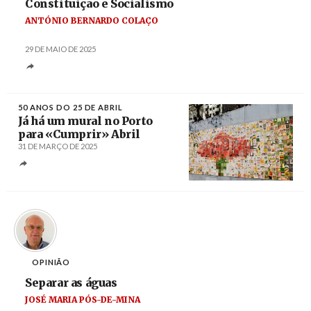
Constituição e Socialismo
ANTÓNIO BERNARDO COLAÇO
29 DE MAIO DE 2025
50 ANOS DO 25 DE ABRIL
Já há um mural no Porto
para «Cumprir» Abril
31 DE MARÇO DE 2025
Créditos
/ Adérito Machado
OPINIÃO
Separar as águas
JOSÉ MARIA PÓS-DE-MINA