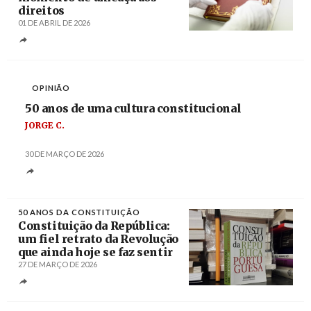
direitos
01 DE ABRIL DE 2026
Créditos
José Sena Goulão / Agência Lusa
OPINIÃO
50 anos de uma cultura constitucional
JORGE C.
30 DE MARÇO DE 2026
50 ANOS DA CONSTITUIÇÃO
Constituição da República:
um fiel retrato da Revolução
que ainda hoje se faz sentir
27 DE MARÇO DE 2026
Créditos