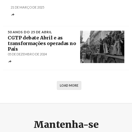
21 DE MARÇO DE 2025
50 ANOS DO 25 DE ABRIL
CGTP debate Abril e as
transformações operadas no
País
05 DE DEZEMBRO DE 2024
Créditos
/ Museu Nacional Resistência e Liberdade
LOAD MORE
Mantenha-se