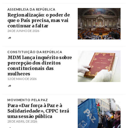
ASSEMBLEIA DA REPÚBLICA
Regionalização: o poder de
que o País precisa, mas vai
continuar a faltar
24 DE JUNHO DE 2026
Créditos
António Cotrim / Agência Lusa
CONSTITUIÇÃO DA REPÚBLICA
MDM lança inquérito sobre
percepção dos direitos
constitucionais das
mulheres
12 DE MAIO DE 2026
Créditos
José Sena Goulão / Agência Lusa
MOVIMENTO PELA PAZ
Para «Dar força à Paz e à
Solidariedade», CPPC terá
uma sessão pública
28 DE ABRIL DE 2026