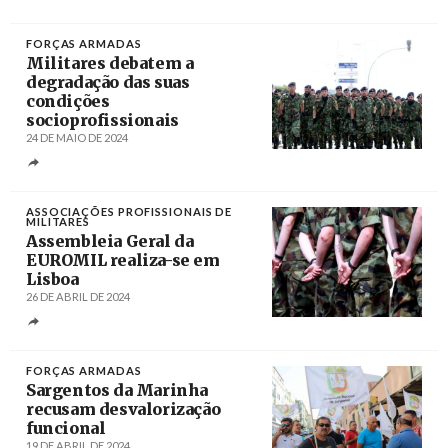
Créditos
FORÇAS ARMADAS
Militares debatem a
degradação das suas
condições
socioprofissionais
24 DE MAIO DE 2024
Créditos
JOSE COELHO / LUSA
ASSOCIAÇÕES PROFISSIONAIS DE
MILITARES
Assembleia Geral da
EUROMIL realiza-se em
Lisboa
26 DE ABRIL DE 2024
Créditos
/ independent.ie
FORÇAS ARMADAS
Sargentos da Marinha
recusam desvalorização
funcional
19 DE ABRIL DE 2024