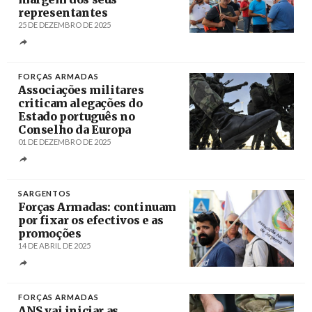
representantes
25 DE DEZEMBRO DE 2025
Créditos
Miguel A. Lopes / Agência Lusa
FORÇAS ARMADAS
Associações militares
criticam alegações do
Estado português no
Conselho da Europa
01 DE DEZEMBRO DE 2025
Créditos
Nuno André Ferreira / Agência Lusa
SARGENTOS
Forças Armadas: continuam
por fixar os efectivos e as
promoções
14 DE ABRIL DE 2025
Créditos
Miguel A. Lopes / Agência Lusa
FORÇAS ARMADAS
ANS vai iniciar as