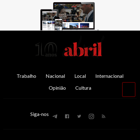
AbrilAbril
Trabalho
Nacional
Local
Internacional
Opinião
Cultura
Vol
par
o
top
Siga-nos