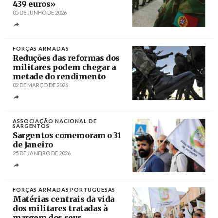
439 euros»
05 DE JUNHO DE 2026
Créditos
FORÇAS ARMADAS
Reduções das reformas dos
militares podem chegar a
metade do rendimento
02 DE MARÇO DE 2026
Créditos
Nuno André Ferreira / Agência Lusa
ASSOCIAÇÃO NACIONAL DE
SARGENTOS
Sargentos comemoram o 31
de Janeiro
25 DE JANEIRO DE 2026
Créditos
Miguel A. Lopes / Agência Lusa
FORÇAS ARMADAS PORTUGUESAS
Matérias centrais da vida
dos militares tratadas à
margem dos seus