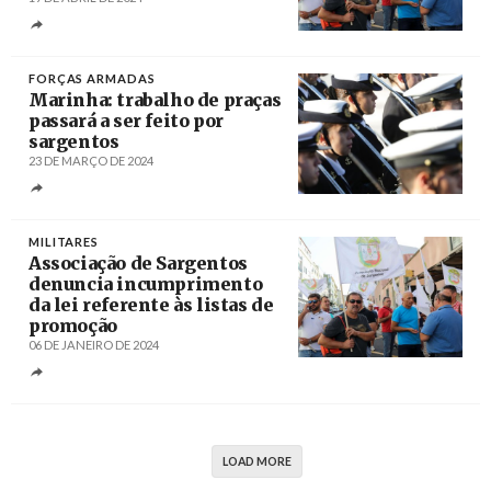
Créditos
Miguel A. Lopes / Agência Lusa
FORÇAS ARMADAS
Marinha: trabalho de praças
passará a ser feito por
sargentos
23 DE MARÇO DE 2024
Créditos
Tiago Petinga / Agência LUSA
MILITARES
Associação de Sargentos
denuncia incumprimento
da lei referente às listas de
promoção
06 DE JANEIRO DE 2024
Créditos
Miguel A. Lopes / Agência Lusa
LOAD MORE