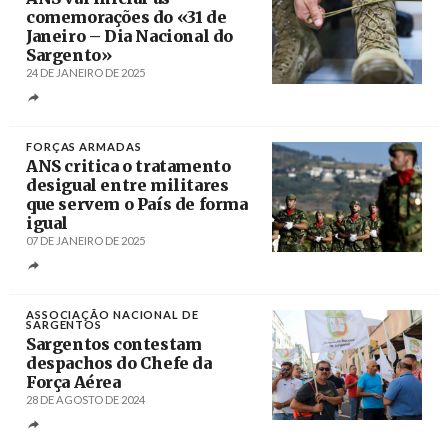
comemorações do «31 de
Janeiro – Dia Nacional do
Sargento»
24 DE JANEIRO DE 2025
Créditos
FORÇAS ARMADAS
ANS critica o tratamento
desigual entre militares
que servem o País de forma
igual
07 DE JANEIRO DE 2025
Créditos
Nuno André Ferreira / Agência Lusa
ASSOCIAÇÃO NACIONAL DE
SARGENTOS
Sargentos contestam
despachos do Chefe da
Força Aérea
28 DE AGOSTO DE 2024
Créditos
Miguel A. Lopes / Agência Lusa