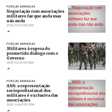
FORÇAS ARMADAS
Negociação com associações
militares faz que anda mas
não anda
25 DE JULHO DE 2024
Créditos
Marinha Portuguesa (Facebook)
FORÇAS ARMADAS
Militares à espera do
prometido diálogo com o
Governo
18 DE JULHO DE 2024
Créditos
António Cotrim / Agência Lusa
FORÇAS ARMADAS
ANS: a representação
socioprofissional dos
militares é exclusiva das
associações
30 DE JUNHO DE 2024