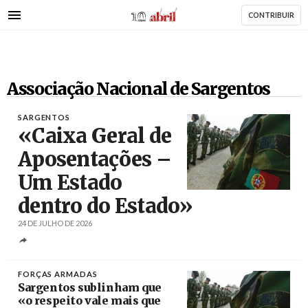
AbrilAbril
Passar
CONTRIBUIR
para
o
conteúdo
principal
Associação Nacional de Sargentos
SARGENTOS
«Caixa Geral de
Aposentações –
Um Estado
dentro do Estado»
Créditos
24 DE JULHO DE 2026
FORÇAS ARMADAS
Sargentos sublinham que
«o respeito vale mais que