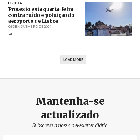
LISBOA
Protesto esta quarta-feira
contra ruído e poluição do
aeroporto de Lisboa
06 DE NOVEMBRO DE 2024
Créditos
/ Plataforma «Aeroporto Fora, Lisboa
Melhora»
LOAD MORE
Mantenha-se
actualizado
Subscreva a nossa newsletter diária