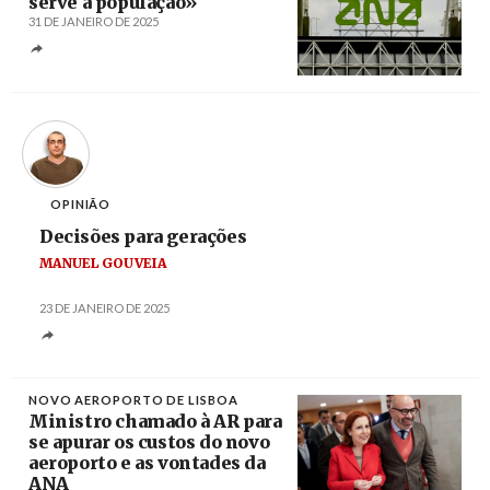
serve a população»
31 DE JANEIRO DE 2025
Créditos
João Relvas / Agência Lusa
OPINIÃO
Decisões para gerações
MANUEL GOUVEIA
23 DE JANEIRO DE 2025
NOVO AEROPORTO DE LISBOA
Ministro chamado à AR para
se apurar os custos do novo
aeroporto e as vontades da
ANA