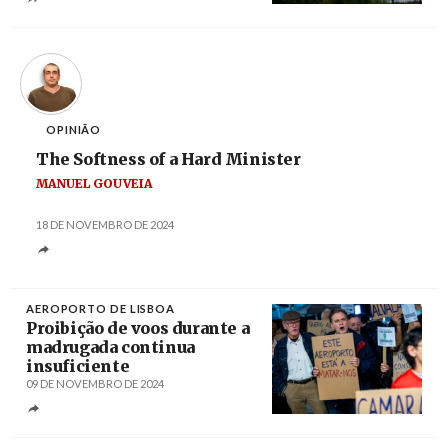
Créditos
Tiago Petinga / Agência Lusa
OPINIÃO
The Softness of a Hard Minister
MANUEL GOUVEIA
18 DE NOVEMBRO DE 2024
AEROPORTO DE LISBOA
Proibição de voos durante a
madrugada continua
insuficiente
09 DE NOVEMBRO DE 2024
Créditos
José Sena Goulão / Agência Lusa