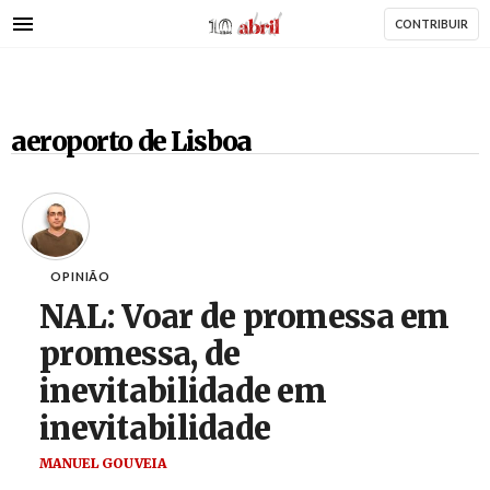
AbrilAbril
Passar
CONTRIBUIR
para
o
conteúdo
principal
aeroporto de Lisboa
OPINIÃO
NAL: Voar de promessa em
promessa, de
inevitabilidade em
inevitabilidade
MANUEL GOUVEIA