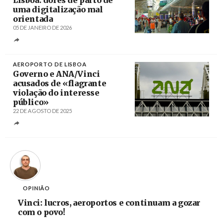
Lisboa: dores de parto de
uma digitalização mal
orientada
05 DE JANEIRO DE 2026
Créditos
xuaxo / Wikimedia Commons
AEROPORTO DE LISBOA
Governo e ANA/Vinci
acusados de «flagrante
violação do interesse
público»
22 DE AGOSTO DE 2025
Créditos
João Relvas / Agência Lusa
OPINIÃO
Vinci: lucros, aeroportos e continuam a gozar
com o povo!