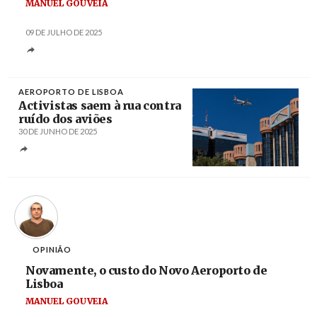
MANUEL GOUVEIA
09 DE JULHO DE 2025
AEROPORTO DE LISBOA
Activistas saem à rua contra
ruído dos aviões
30 DE JUNHO DE 2025
Créditos
José Sena Goulão / Agência Lusa
OPINIÃO
Novamente, o custo do Novo Aeroporto de
Lisboa
MANUEL GOUVEIA