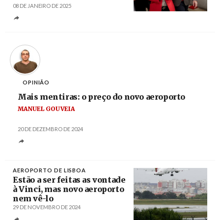
08 DE JANEIRO DE 2025
Créditos
Filipe Amorim / Lusa
OPINIÃO
Mais mentiras: o preço do novo aeroporto
MANUEL GOUVEIA
20 DE DEZEMBRO DE 2024
AEROPORTO DE LISBOA
Estão a ser feitas as vontade
à Vinci, mas novo aeroporto
nem vê-lo
29 DE NOVEMBRO DE 2024