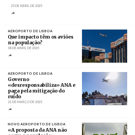
25 DE ABRIL DE 2025
AEROPORTO DE LISBOA
Que impacto têm os aviões
na população?
04 DE ABRIL DE 2025
Créditos
José Sena Goulão / Agência Lusa
AEROPORTO DE LISBOA
Governo
«desresponsabiliza» ANA e
paga pela mitigação do
ruído
21 DE MARÇO DE 2025
Créditos
/ Plataforma «Aeroporto Fora, Lisboa
Melhora»
NOVO AEROPORTO DE LISBOA
«A proposta da ANA não