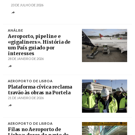
23 DE JULHO DE 2026
ANÁLISE
Aeroporto, pipeline e
«gigaliners». História de
um País guiado por
interesses
28 DE JANEIRO DE 2026
Créditos
Carlos M. Almeida / Agência Lusa
AEROPORTO DE LISBOA
Plataforma cívica reclama
travão às obras na Portela
21 DE JANEIRO DE 2026
Créditos
Carlos M. Almeida / Agência Lusa
AEROPORTO DE LISBOA
Filas no Aeroporto de