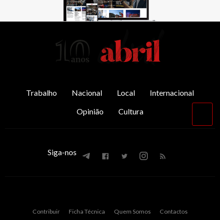
AbrilAbril
Trabalho
Nacional
Local
Internacional
Opinião
Cultura
Vol
par
o
top
Siga-nos
Contribuir
Ficha Técnica
Quem Somos
Contactos