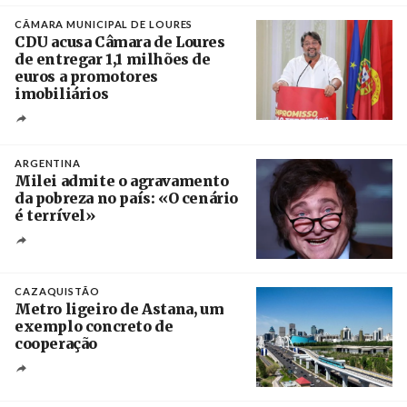
Créditos
/ CGTP-IN
CÂMARA MUNICIPAL DE LOURES
CDU acusa Câmara de Loures
de entregar 1,1 milhões de
euros a promotores
imobiliários
Créditos
Ricardo Leão
ARGENTINA
Milei admite o agravamento
da pobreza no país: «O cenário
é terrível»
Crédito
CAZAQUISTÃO
Metro ligeiro de Astana, um
exemplo concreto de
cooperação
Créditos
/ Xinhua