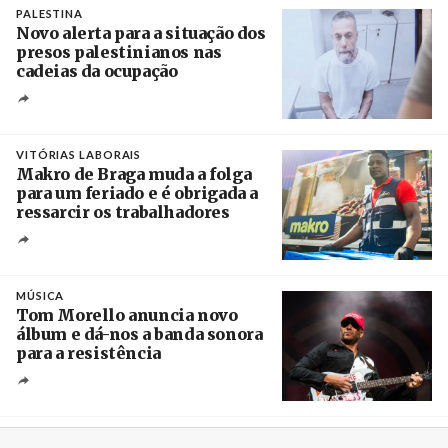
PALESTINA
Novo alerta para a situação dos
presos palestinianos nas
cadeias da ocupação
Créditos
/ European Public Health Association
VITÓRIAS LABORAIS
Makro de Braga muda a folga
para um feriado e é obrigada a
ressarcir os trabalhadores
Crédito
MÚSICA
Tom Morello anuncia novo
álbum e dá-nos a banda sonora
para a resistência
Crédito