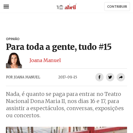
AbrilAbril
Passar
CONTRIBUIR
para
o
conteúdo
principal
OPINIÃO
Para toda a gente, tudo #15
Joana Manuel
POR
JOANA MANUEL
2017-09-15
Nada, é quanto se paga para entrar no Teatro
Nacional Dona Maria II, nos dias 16 e 17, para
assistir a espectáculos, conversas, exposições
ou concertos.