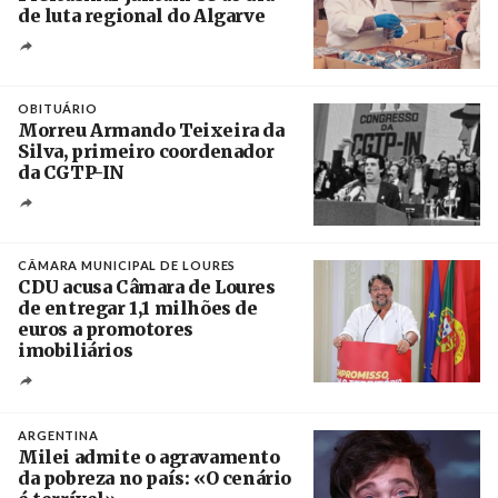
de luta regional do Algarve
Crédito
OBITUÁRIO
Morreu Armando Teixeira da
Silva, primeiro coordenador
da CGTP-IN
Créditos
/ CGTP-IN
CÂMARA MUNICIPAL DE LOURES
CDU acusa Câmara de Loures
de entregar 1,1 milhões de
euros a promotores
imobiliários
Créditos
Ricardo Leão
ARGENTINA
Milei admite o agravamento
da pobreza no país: «O cenário