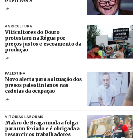
é terrível»
Crédito
AGRICULTURA
Viticultores do Douro
protestam na Régua por
preços justos e escoamento da
produção
Créditos
Pedro Sarmento Costa / Agência Lusa
PALESTINA
Novo alerta para a situação dos
presos palestinianos nas
cadeias da ocupação
Créditos
/ European Public Health Association
VITÓRIAS LABORAIS
Makro de Braga muda a folga
para um feriado e é obrigada a
ressarcir os trabalhadores