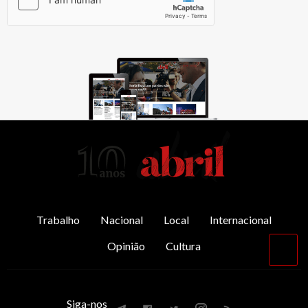
AbrilAbril
Trabalho
Nacional
Local
Internacional
Opinião
Cultura
Vol
par
o
top
Siga-nos