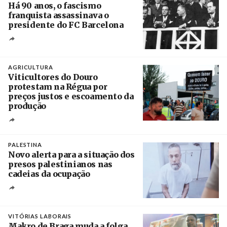
Há 90 anos, o fascismo
franquista assassinava o
presidente do FC Barcelona
Crédito
AGRICULTURA
Viticultores do Douro
protestam na Régua por
preços justos e escoamento da
produção
Créditos
Pedro Sarmento Costa / Agência Lusa
PALESTINA
Novo alerta para a situação dos
presos palestinianos nas
cadeias da ocupação
Créditos
/ European Public Health Association
VITÓRIAS LABORAIS
Makro de Braga muda a folga