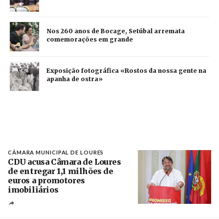
Nos 260 anos de Bocage, Setúbal arremata
comemorações em grande
Exposição fotográfica «Rostos da nossa gente na
apanha de ostra»
CÂMARA MUNICIPAL DE LOURES
CDU acusa Câmara de Loures
de entregar 1,1 milhões de
euros a promotores
imobiliários
Créditos
Ricardo Leão