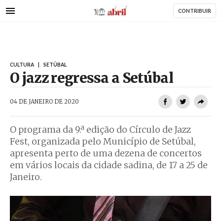
AbrilAbril
Passar
CONTRIBUIR
para
o
conteúdo
principal
CULTURA
|
SETÚBAL
O jazz regressa a Setúbal
AbrilAbril
04 DE JANEIRO DE 2020
O programa da 9.ª edição do Círculo de Jazz
Fest, organizada pelo Município de Setúbal,
apresenta perto de uma dezena de concertos
em vários locais da cidade sadina, de 17 a 25 de
Janeiro.