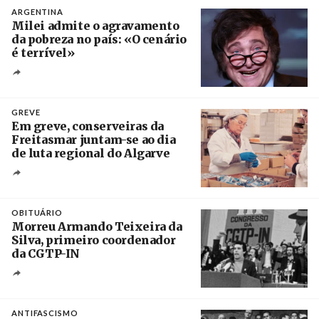
ARGENTINA
Milei admite o agravamento
da pobreza no país: «O cenário
é terrível»
Crédito
GREVE
Em greve, conserveiras da
Freitasmar juntam-se ao dia
de luta regional do Algarve
Crédito
OBITUÁRIO
Morreu Armando Teixeira da
Silva, primeiro coordenador
da CGTP-IN
Créditos
/ CGTP-IN
ANTIFASCISMO