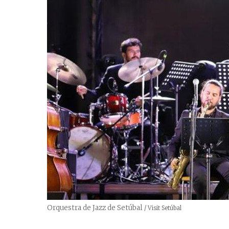
Orquestra de Jazz de Setúbal
Créditos
/ Visit Setúbal