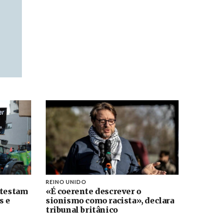
REINO UNIDO
otestam
«É coerente descrever o
s e
sionismo como racista», declara
tribunal britânico