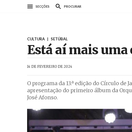
Passar
SECÇÕES
PROCURAR
para
o
conteúdo
principal
CULTURA
|
SETÚBAL
Está aí mais uma e
AbrilAbril
14 DE FEVEREIRO DE 2024
O programa da 13.ª edição do Círculo de J
apresentação do primeiro álbum da Orque
José Afonso.