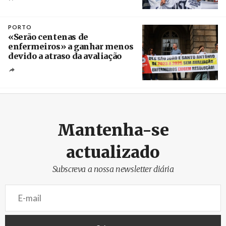
Créditos
Catriel Gallucci Bordoni / Página 12
PORTO
«Serão centenas de
enfermeiros» a ganhar menos
devido a atraso da avaliação
Créditos
Estela Silva / Agência Lusa
Mantenha-se
actualizado
Subscreva a nossa newsletter diária