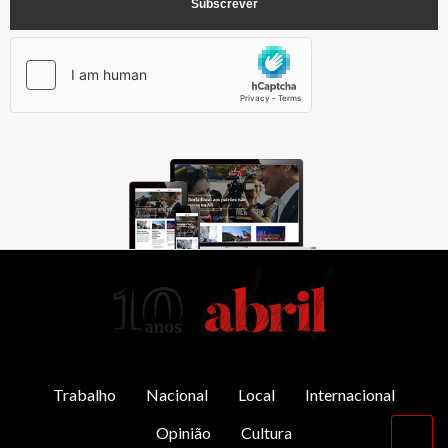
AbrilAbril
Trabalho
Nacional
Local
Internacional
Opinião
Cultura
Vol