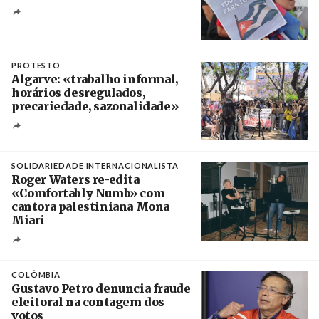
Créditos
Manuel de Almeida / Agência Lusa
PROTESTO
Algarve: «trabalho informal,
horários desregulados,
precariedade, sazonalidade»
Créditos
/ União dos Sindicatos do Algarve
SOLIDARIEDADE INTERNACIONALISTA
Roger Waters re-edita
«Comfortably Numb» com
cantora palestiniana Mona
Miari
Crédito
COLÔMBIA
Gustavo Petro denuncia fraude
eleitoral na contagem dos
votos