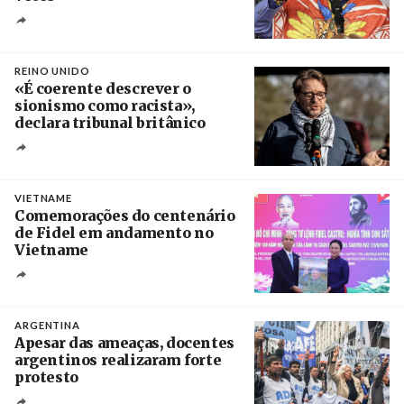
Crédito
REINO UNIDO
«É coerente descrever o
sionismo como racista»,
declara tribunal britânico
Créditos
Rob Browne / The Cradle
VIETNAME
Comemorações do centenário
de Fidel em andamento no
Vietname
Créditos
/ baochinhphu.vn
ARGENTINA
Apesar das ameaças, docentes
argentinos realizaram forte
protesto