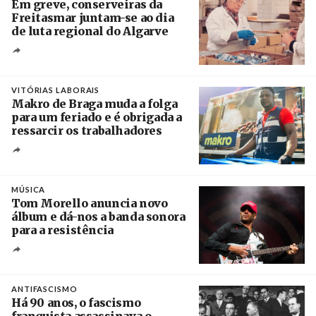
Em greve, conserveiras da
Freitasmar juntam-se ao dia
de luta regional do Algarve
Crédito
VITÓRIAS LABORAIS
Makro de Braga muda a folga
para um feriado e é obrigada a
ressarcir os trabalhadores
Crédito
MÚSICA
Tom Morello anuncia novo
álbum e dá-nos a banda sonora
para a resistência
Crédito
ANTIFASCISMO
Há 90 anos, o fascismo