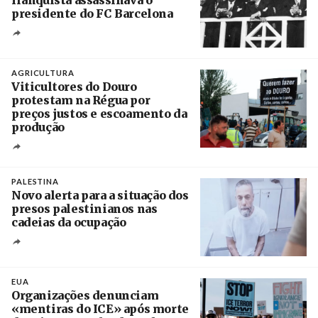
franquista assassinava o
presidente do FC Barcelona
Crédito
AGRICULTURA
Viticultores do Douro
protestam na Régua por
preços justos e escoamento da
produção
Créditos
Pedro Sarmento Costa / Agência Lusa
PALESTINA
Novo alerta para a situação dos
presos palestinianos nas
cadeias da ocupação
Créditos
/ European Public Health Association
EUA
Organizações denunciam
«mentiras do ICE» após morte