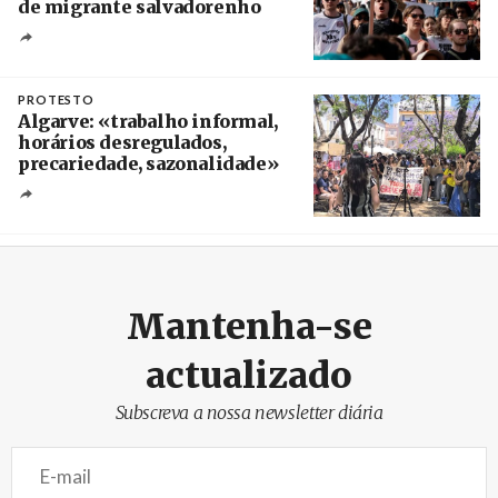
de migrante salvadorenho
Créditos
/ TeleSur
PROTESTO
Algarve: «trabalho informal,
horários desregulados,
precariedade, sazonalidade»
Créditos
/ União dos Sindicatos do Algarve
Mantenha-se
actualizado
Subscreva a nossa newsletter diária