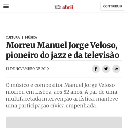
AbrilAbril
Passar
CONTRIBUIR
para
o
conteúdo
principal
CULTURA
|
MÚSICA
Morreu Manuel Jorge Veloso,
pioneiro do jazz e da televisão
AbrilAbril
13 DE NOVEMBRO DE 2019
O músico e compositor Manuel Jorge Veloso
morreu em Lisboa, aos 82 anos. A par de uma
multifacetada intervenção artística, manteve
uma participação cívica empenhada.