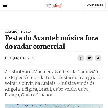
AbrilAbril
Passar
CONTRIBUIR
para
HAR
o
conteúdo
principal
CULTURA
|
MÚSICA
Festa do Avante!: música fora
do radar comercial
AbrilAbril
13 DE JUNHO DE 2022
Ao AbrilAbril, Madalena Santos, da Comissão
de Espectáculos da Festa, destacou a alegria de
voltar a ouvir, na Atalaia, «música vinda de
Angola, Bélgica, Brasil, Cabo Verde, Cuba,
França, Gana e Líbano».