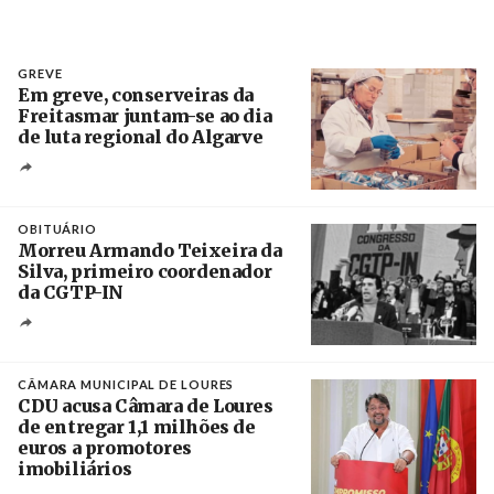
GREVE
Em greve, conserveiras da
Freitasmar juntam-se ao dia
de luta regional do Algarve
Crédito
OBITUÁRIO
Morreu Armando Teixeira da
Silva, primeiro coordenador
da CGTP-IN
Créditos
/ CGTP-IN
CÂMARA MUNICIPAL DE LOURES
CDU acusa Câmara de Loures
de entregar 1,1 milhões de
euros a promotores
imobiliários