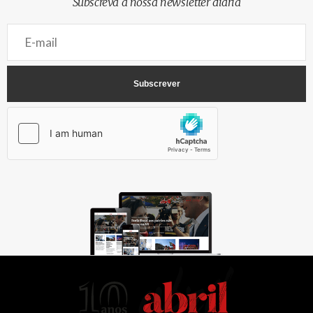
Subscreva a nossa newsletter diária
AbrilAbril