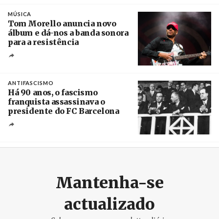
Crédito
MÚSICA
Tom Morello anuncia novo
álbum e dá-nos a banda sonora
para a resistência
Crédito
ANTIFASCISMO
Há 90 anos, o fascismo
franquista assassinava o
presidente do FC Barcelona
Crédito
Mantenha-se
actualizado