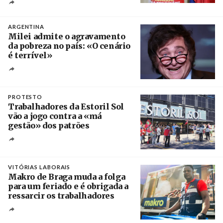
Créditos
Ricardo Leão
ARGENTINA
Milei admite o agravamento
da pobreza no país: «O cenário
é terrível»
Crédito
PROTESTO
Trabalhadores da Estoril Sol
vão a jogo contra a «má
gestão» dos patrões
Créditos
/ SHS
VITÓRIAS LABORAIS
Makro de Braga muda a folga
para um feriado e é obrigada a
ressarcir os trabalhadores