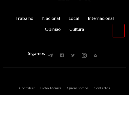
Trabalho
Nacional
Local
Internacional
Opinião
Cultura
Vol
par
o
top
Siga-nos
Contribuir
Ficha Técnica
Quem Somos
Contactos