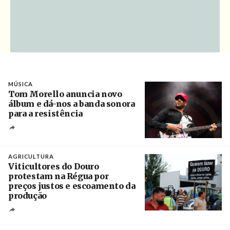
MÚSICA
Tom Morello anuncia novo
álbum e dá-nos a banda sonora
para a resistência
Crédito
AGRICULTURA
Viticultores do Douro
protestam na Régua por
preços justos e escoamento da
produção
Créditos
Pedro Sarmento Costa / Agência Lusa