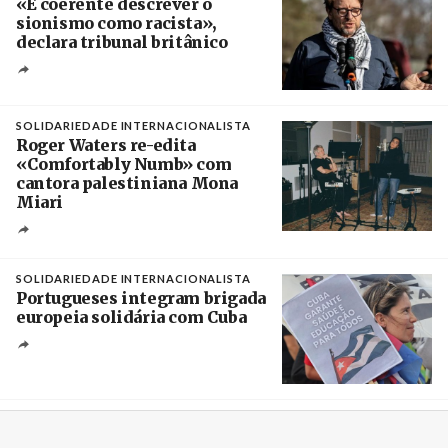
«É coerente descrever o
sionismo como racista»,
declara tribunal britânico
Créditos
Rob Browne / The Cradle
SOLIDARIEDADE INTERNACIONALISTA
Roger Waters re-edita
«Comfortably Numb» com
cantora palestiniana Mona
Miari
Crédito
SOLIDARIEDADE INTERNACIONALISTA
Portugueses integram brigada
europeia solidária com Cuba
Créditos
Manuel de Almeida / Agência Lusa