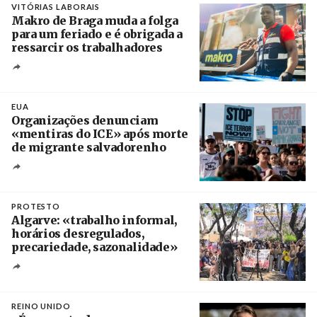
VITÓRIAS LABORAIS
Makro de Braga muda a folga
para um feriado e é obrigada a
ressarcir os trabalhadores
Crédito
EUA
Organizações denunciam
«mentiras do ICE» após morte
de migrante salvadorenho
Créditos
/ TeleSur
PROTESTO
Algarve: «trabalho informal,
horários desregulados,
precariedade, sazonalidade»
Créditos
/ União dos Sindicatos do Algarve
REINO UNIDO