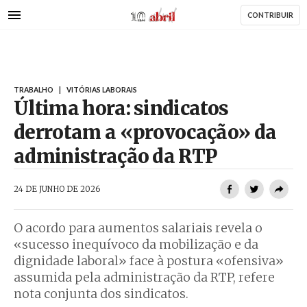
AbrilAbril
Passar
CONTRIBUIR
para
o
conteúdo
principal
TRABALHO
|
VITÓRIAS LABORAIS
Última hora: sindicatos
derrotam a «provocação» da
administração da RTP
AbrilAbril
24 DE JUNHO DE 2026
O acordo para aumentos salariais revela o
«sucesso inequívoco da mobilização e da
dignidade laboral» face à postura «ofensiva»
assumida pela administração da RTP, refere
nota conjunta dos sindicatos.