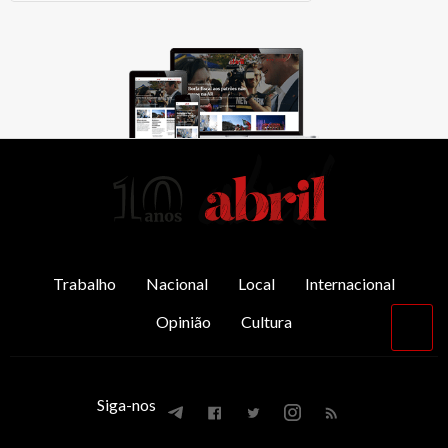
AbrilAbril
Trabalho
Nacional
Local
Internacional
Opinião
Cultura
Vol
par
o
top
Siga-nos