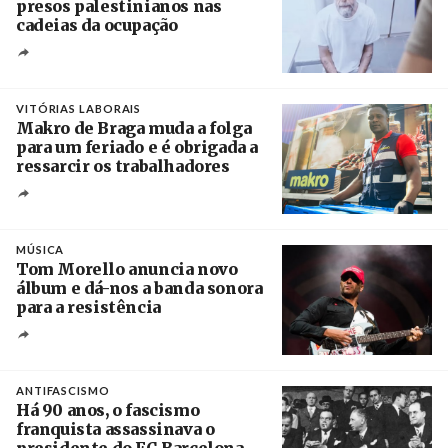
presos palestinianos nas
cadeias da ocupação
Créditos
/ European Public Health Association
VITÓRIAS LABORAIS
Makro de Braga muda a folga
para um feriado e é obrigada a
ressarcir os trabalhadores
Crédito
MÚSICA
Tom Morello anuncia novo
álbum e dá-nos a banda sonora
para a resistência
Crédito
ANTIFASCISMO
Há 90 anos, o fascismo
franquista assassinava o
presidente do FC Barcelona