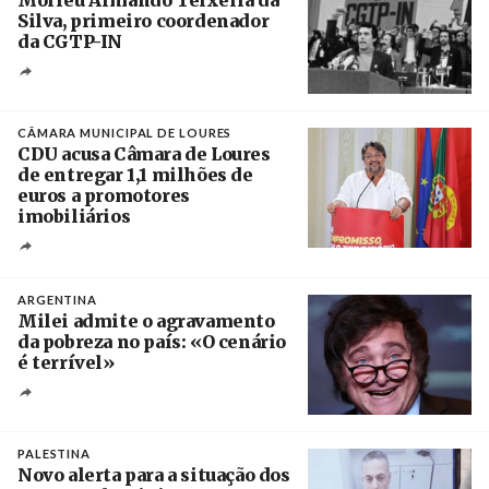
Silva, primeiro coordenador
da CGTP-IN
Créditos
/ CGTP-IN
CÂMARA MUNICIPAL DE LOURES
CDU acusa Câmara de Loures
de entregar 1,1 milhões de
euros a promotores
imobiliários
Créditos
Ricardo Leão
ARGENTINA
Milei admite o agravamento
da pobreza no país: «O cenário
é terrível»
Crédito
PALESTINA
Novo alerta para a situação dos