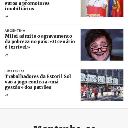
euros a promotores
imobiliários
Créditos
Ricardo Leão
ARGENTINA
Milei admite o agravamento
da pobreza no país: «O cenário
é terrível»
Crédito
PROTESTO
Trabalhadores da Estoril Sol
vão a jogo contra a «má
gestão» dos patrões
Créditos
/ SHS