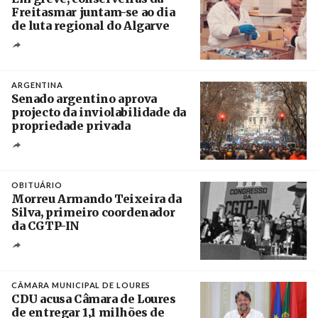
Freitasmar juntam-se ao dia
de luta regional do Algarve
Crédito
ARGENTINA
Senado argentino aprova
projecto da inviolabilidade da
propriedade privada
Créditos
Leandro Teysseire / Página 12
OBITUÁRIO
Morreu Armando Teixeira da
Silva, primeiro coordenador
da CGTP-IN
Créditos
/ CGTP-IN
CÂMARA MUNICIPAL DE LOURES
CDU acusa Câmara de Loures
de entregar 1,1 milhões de