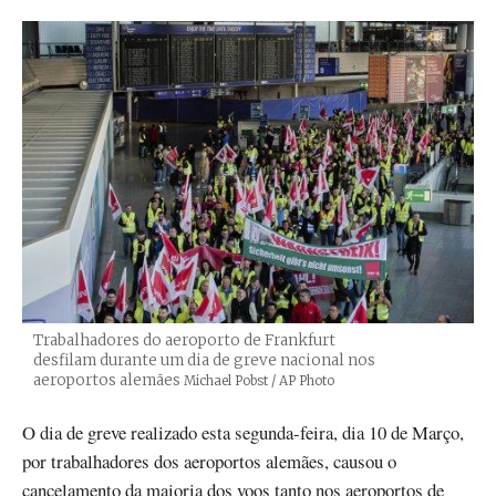
Trabalhadores do aeroporto de Frankfurt
desfilam durante um dia de greve nacional nos
aeroportos alemães
Créditos
Michael Pobst / AP Photo
O dia de greve realizado esta segunda-feira, dia 10 de Março,
por trabalhadores dos aeroportos alemães, causou o
cancelamento da maioria dos voos tanto nos aeroportos de