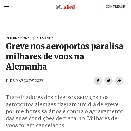
AbrilAbril
Passar
CONTRIBUIR
para
o
conteúdo
principal
INTERNACIONAL
|
ALEMANHA
Greve nos aeroportos paralisa
milhares de voos na
Alemanha
AbrilAbril
11 DE MARÇO DE 2025
Trabalhadores dos diversos serviços nos
aeroportos alemães fizeram um dia de greve
por melhores salários e contra o agravamento
das suas condições de trabalho. Milhares de
voos foram cancelados.