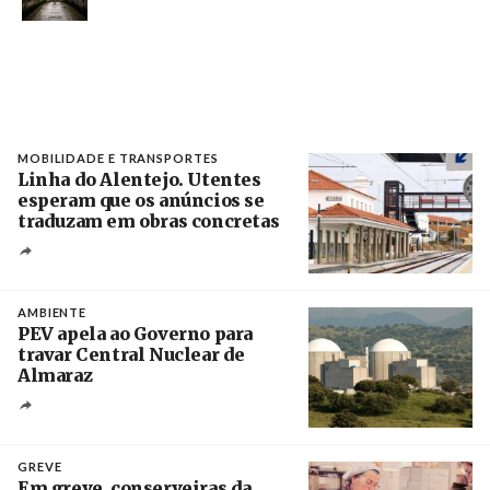
MOBILIDADE E TRANSPORTES
Linha do Alentejo. Utentes
esperam que os anúncios se
traduzam em obras concretas
Créditos
/ IP
AMBIENTE
PEV apela ao Governo para
travar Central Nuclear de
Almaraz
Crédito
GREVE
Em greve, conserveiras da