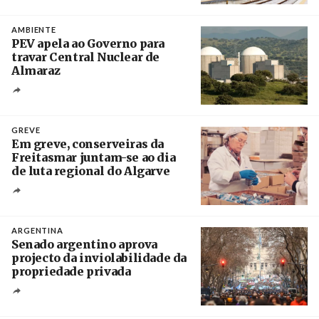
Créditos
/ IP
AMBIENTE
PEV apela ao Governo para
travar Central Nuclear de
Almaraz
Crédito
GREVE
Em greve, conserveiras da
Freitasmar juntam-se ao dia
de luta regional do Algarve
Crédito
ARGENTINA
Senado argentino aprova
projecto da inviolabilidade da
propriedade privada
Créditos
Leandro Teysseire / Página 12