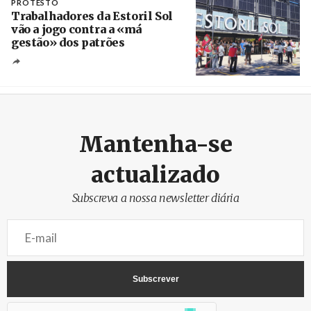
PROTESTO
Trabalhadores da Estoril Sol
vão a jogo contra a «má
gestão» dos patrões
Créditos
/ SHS
Mantenha-se
actualizado
Subscreva a nossa newsletter diária