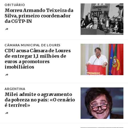
OBITUÁRIO
Morreu Armando Teixeira da
Silva, primeiro coordenador
da CGTP-IN
Créditos
/ CGTP-IN
CÂMARA MUNICIPAL DE LOURES
CDU acusa Câmara de Loures
de entregar 1,1 milhões de
euros a promotores
imobiliários
Créditos
Ricardo Leão
ARGENTINA
Milei admite o agravamento
da pobreza no país: «O cenário
é terrível»
Crédito