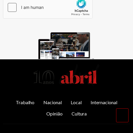
AbrilAbril
Trabalho
Nacional
Local
Internacional
Opinião
Cultura
Vol
par
o
top