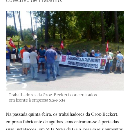
Colectivo de Trabalho.
Trabalhadores da Groz-Beckert concentrados
em frente à empresa
Créditos
Site-Norte
Na passada quinta-feira, os trabalhadores da Groz-Beckert,
empresa fabricante de agulhas, concentraram-se à porta das
suas instalações, em Vila Nova de Gaia, para exigir aumentos