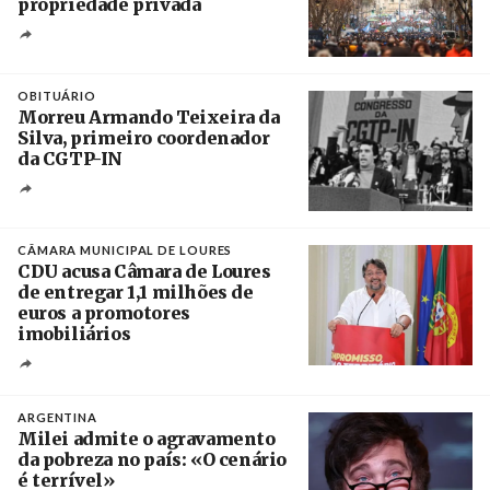
propriedade privada
Créditos
Leandro Teysseire / Página 12
OBITUÁRIO
Morreu Armando Teixeira da
Silva, primeiro coordenador
da CGTP-IN
Créditos
/ CGTP-IN
CÂMARA MUNICIPAL DE LOURES
CDU acusa Câmara de Loures
de entregar 1,1 milhões de
euros a promotores
imobiliários
Créditos
Ricardo Leão
ARGENTINA
Milei admite o agravamento
da pobreza no país: «O cenário
é terrível»