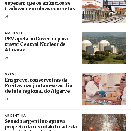
esperam que os anúncios se
traduzam em obras concretas
Créditos
/ IP
AMBIENTE
PEV apela ao Governo para
travar Central Nuclear de
Almaraz
Crédito
GREVE
Em greve, conserveiras da
Freitasmar juntam-se ao dia
de luta regional do Algarve
Crédito
ARGENTINA
Senado argentino aprova
projecto da inviolabilidade da