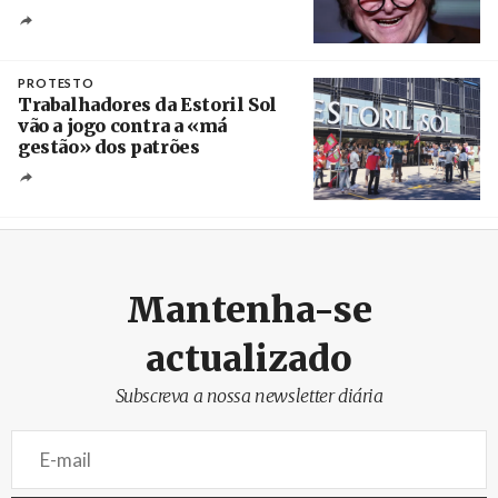
Crédito
PROTESTO
Trabalhadores da Estoril Sol
vão a jogo contra a «má
gestão» dos patrões
Créditos
/ SHS
Mantenha-se
actualizado
Subscreva a nossa newsletter diária