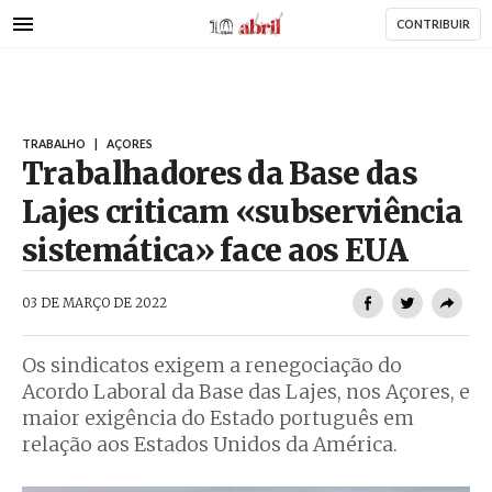
AbrilAbril
Passar
CONTRIBUIR
para
o
conteúdo
principal
TRABALHO
|
AÇORES
Trabalhadores da Base das
Lajes criticam «subserviência
sistemática» face aos EUA
AbrilAbril
03 DE MARÇO DE 2022
Os sindicatos exigem a renegociação do
Acordo Laboral da Base das Lajes, nos Açores, e
maior exigência do Estado português em
relação aos Estados Unidos da América.