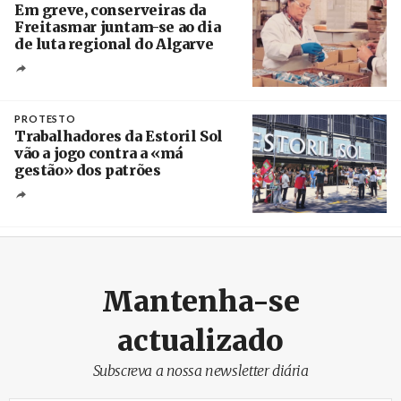
Em greve, conserveiras da
Freitasmar juntam-se ao dia
de luta regional do Algarve
Crédito
PROTESTO
Trabalhadores da Estoril Sol
vão a jogo contra a «má
gestão» dos patrões
Créditos
/ SHS
Mantenha-se
actualizado
Subscreva a nossa newsletter diária