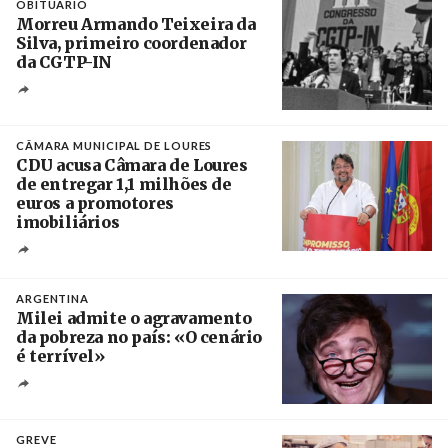
OBITUÁRIO
Morreu Armando Teixeira da
Silva, primeiro coordenador
da CGTP-IN
Créditos
/ CGTP-IN
CÂMARA MUNICIPAL DE LOURES
CDU acusa Câmara de Loures
de entregar 1,1 milhões de
euros a promotores
imobiliários
Créditos
Ricardo Leão
ARGENTINA
Milei admite o agravamento
da pobreza no país: «O cenário
é terrível»
Crédito
GREVE