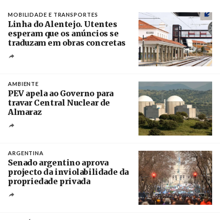
MOBILIDADE E TRANSPORTES
Linha do Alentejo. Utentes
esperam que os anúncios se
traduzam em obras concretas
Créditos
/ IP
AMBIENTE
PEV apela ao Governo para
travar Central Nuclear de
Almaraz
Crédito
ARGENTINA
Senado argentino aprova
projecto da inviolabilidade da
propriedade privada
Créditos
Leandro Teysseire / Página 12