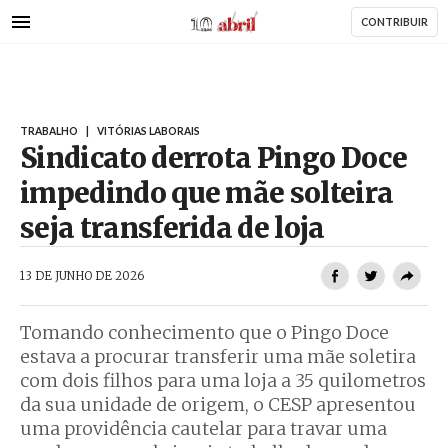
AbrilAbril
Passar
CONTRIBUIR
para
o
conteúdo
principal
TRABALHO
|
VITÓRIAS LABORAIS
Sindicato derrota Pingo Doce
impedindo que mãe solteira
seja transferida de loja
AbrilAbril
13 DE JUNHO DE 2026
Tomando conhecimento que o Pingo Doce
estava a procurar transferir uma mãe soletira
com dois filhos para uma loja a 35 quilometros
da sua unidade de origem, o CESP apresentou
uma providência cautelar para travar uma