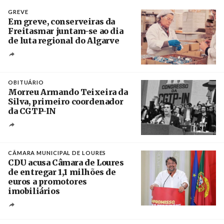
GREVE
Em greve, conserveiras da
Freitasmar juntam-se ao dia
de luta regional do Algarve
Crédito
OBITUÁRIO
Morreu Armando Teixeira da
Silva, primeiro coordenador
da CGTP-IN
Créditos
/ CGTP-IN
CÂMARA MUNICIPAL DE LOURES
CDU acusa Câmara de Loures
de entregar 1,1 milhões de
euros a promotores
imobiliários
Créditos
Ricardo Leão