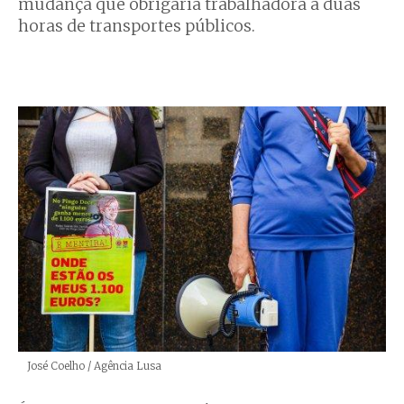
mudança que obrigaria trabalhadora a duas
horas de transportes públicos.
Créditos
José Coelho / Agência Lusa