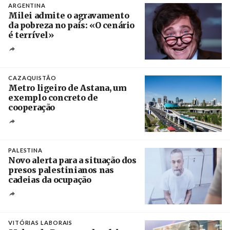
ARGENTINA
Milei admite o agravamento
da pobreza no país: «O cenário
é terrível»
Crédito
CAZAQUISTÃO
Metro ligeiro de Astana, um
exemplo concreto de
cooperação
Créditos
/ Xinhua
PALESTINA
Novo alerta para a situação dos
presos palestinianos nas
cadeias da ocupação
Créditos
/ European Public Health Association
VITÓRIAS LABORAIS