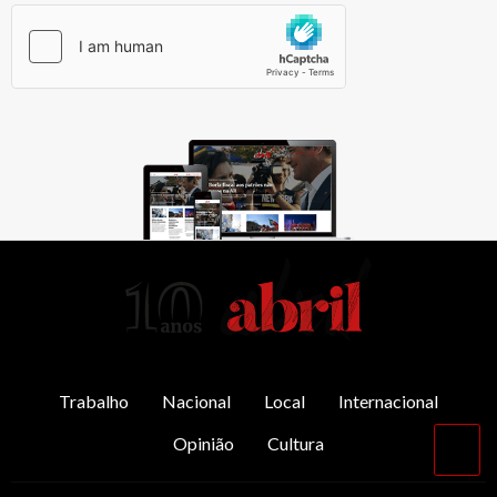
AbrilAbril
Trabalho
Nacional
Local
Internacional
Opinião
Cultura
Vol
par
o