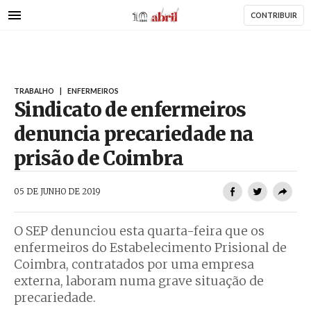
AbrilAbril
Passar
CONTRIBUIR
para
o
conteúdo
principal
TRABALHO
|
ENFERMEIROS
Sindicato de enfermeiros
denuncia precariedade na
prisão de Coimbra
AbrilAbril
05 DE JUNHO DE 2019
O SEP denunciou esta quarta-feira que os
enfermeiros do Estabelecimento Prisional de
Coimbra, contratados por uma empresa
externa, laboram numa grave situação de
precariedade.