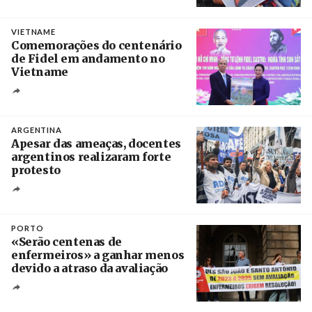
Créditos
Manuel de Almeida / Agência Lusa
VIETNAME
Comemorações do centenário
de Fidel em andamento no
Vietname
Créditos
/ baochinhphu.vn
ARGENTINA
Apesar das ameaças, docentes
argentinos realizaram forte
protesto
Créditos
Catriel Gallucci Bordoni / Página 12
PORTO
«Serão centenas de
enfermeiros» a ganhar menos
devido a atraso da avaliação
Créditos
Estela Silva / Agência Lusa