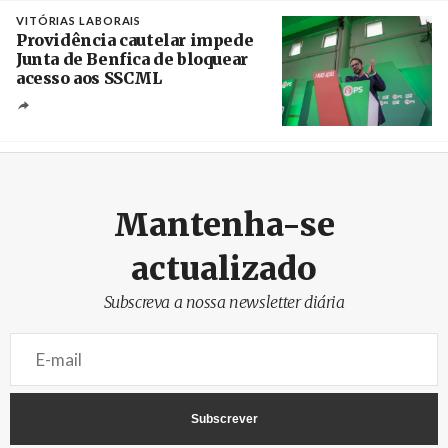
VITÓRIAS LABORAIS
Providência cautelar impede
Junta de Benfica de bloquear
acesso aos SSCML
Créditos
/ PS Benfica, Carnide e São Domingos de
Benfica
Mantenha-se
actualizado
Subscreva a nossa newsletter diária