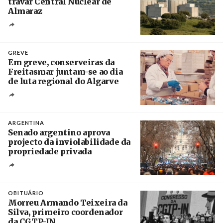
travar Central Nuclear de
Almaraz
Crédito
GREVE
Em greve, conserveiras da
Freitasmar juntam-se ao dia
de luta regional do Algarve
Crédito
ARGENTINA
Senado argentino aprova
projecto da inviolabilidade da
propriedade privada
Créditos
Leandro Teysseire / Página 12
OBITUÁRIO
Morreu Armando Teixeira da
Silva, primeiro coordenador
da CGTP-IN