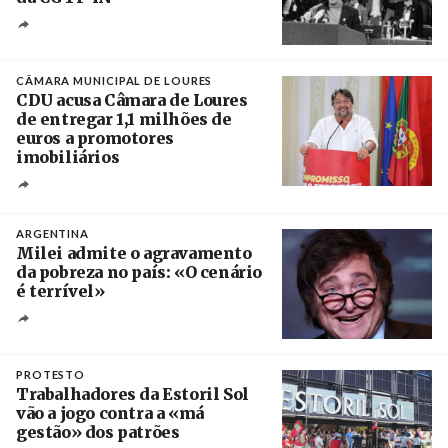
Créditos
/ CGTP-IN
CÂMARA MUNICIPAL DE LOURES
CDU acusa Câmara de Loures
de entregar 1,1 milhões de
euros a promotores
imobiliários
Créditos
Ricardo Leão
ARGENTINA
Milei admite o agravamento
da pobreza no país: «O cenário
é terrível»
Crédito
PROTESTO
Trabalhadores da Estoril Sol
vão a jogo contra a «má
gestão» dos patrões