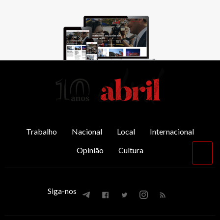
AbrilAbril
Trabalho
Nacional
Local
Internacional
Opinião
Cultura
Vol
par
o
top
Siga-nos