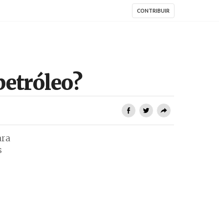
CONTRIBUIR
etróleo?
ara
s