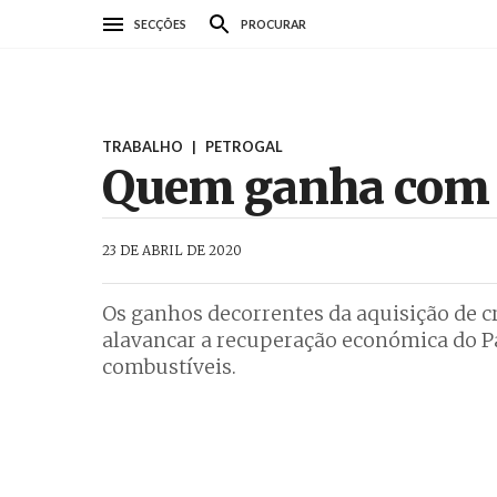
Passar
SECÇÕES
PROCURAR
para
o
conteúdo
principal
TRABALHO
|
PETROGAL
Quem ganha com a
AbrilAbril
23 DE ABRIL DE 2020
Os ganhos decorrentes da aquisição de cr
alavancar a recuperação económica do P
combustíveis.