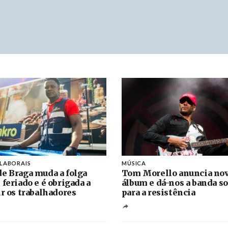
 LABORAIS
MÚSICA
e Braga muda a folga
Tom Morello anuncia no
 feriado e é obrigada a
álbum e dá-nos a banda s
ir os trabalhadores
para a resistência