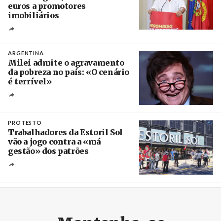
euros a promotores
imobiliários
Créditos
Ricardo Leão
ARGENTINA
Milei admite o agravamento
da pobreza no país: «O cenário
é terrível»
Crédito
PROTESTO
Trabalhadores da Estoril Sol
vão a jogo contra a «má
gestão» dos patrões
Créditos
/ SHS