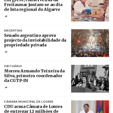
Freitasmar juntam-se ao dia
de luta regional do Algarve
Crédito
ARGENTINA
Senado argentino aprova
projecto da inviolabilidade da
propriedade privada
Créditos
Leandro Teysseire / Página 12
OBITUÁRIO
Morreu Armando Teixeira da
Silva, primeiro coordenador
da CGTP-IN
Créditos
/ CGTP-IN
CÂMARA MUNICIPAL DE LOURES
CDU acusa Câmara de Loures
de entregar 1,1 milhões de