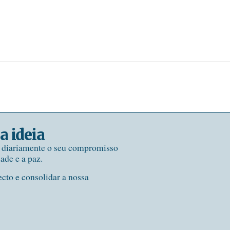
a ideia
e diariamente o seu compromisso
dade e a paz.
ecto e consolidar a nossa