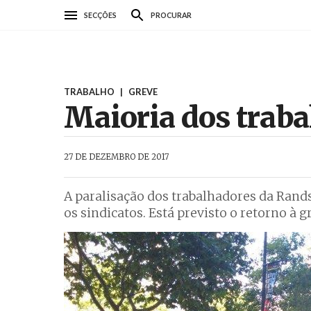
Passar
SECÇÕES
PROCURAR
para
o
conteúdo
principal
TRABALHO
|
GREVE
Maioria dos traba
AbrilAbril
27 DE DEZEMBRO DE 2017
A paralisação dos trabalhadores da Ran
os sindicatos. Está previsto o retorno à 