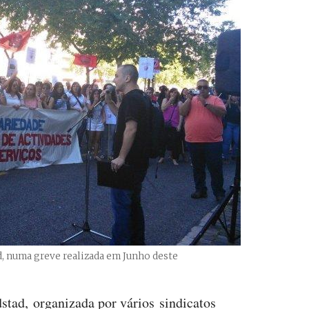
, numa greve realizada em Junho deste
stad, organizada por vários sindicatos