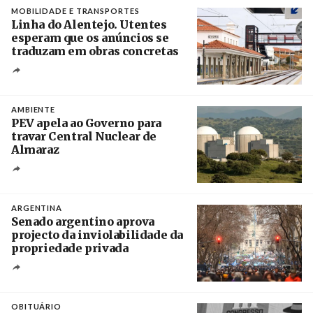
MOBILIDADE E TRANSPORTES
Linha do Alentejo. Utentes
esperam que os anúncios se
traduzam em obras concretas
Créditos
/ IP
AMBIENTE
PEV apela ao Governo para
travar Central Nuclear de
Almaraz
Crédito
ARGENTINA
Senado argentino aprova
projecto da inviolabilidade da
propriedade privada
Créditos
Leandro Teysseire / Página 12
OBITUÁRIO