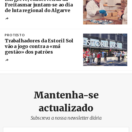
Freitasmar juntam-se ao dia
de luta regional do Algarve
Crédito
PROTESTO
Trabalhadores da Estoril Sol
vão a jogo contra a «má
gestão» dos patrões
Créditos
/ SHS
Mantenha-se
actualizado
Subscreva a nossa newsletter diária