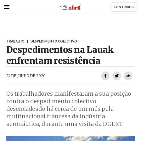
AbrilAbril
Passar
CONTRIBUIR
para
o
conteúdo
principal
TRABALHO
|
DESPEDIMENTO COLECTIVO
Despedimentos na Lauak
enfrentam resistência
AbrilAbril
21 DE JUNHO DE 2020
Os trabalhadores manifestaram a sua posição
contra o despedimento colectivo
desencadeado há cerca de um mês pela
multinacional francesa da indústria
aeronáutica, durante uma visita da DGERT.