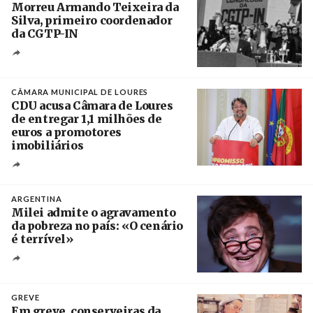
Morreu Armando Teixeira da
Silva, primeiro coordenador
da CGTP-IN
Créditos
/ CGTP-IN
CÂMARA MUNICIPAL DE LOURES
CDU acusa Câmara de Loures
de entregar 1,1 milhões de
euros a promotores
imobiliários
Créditos
Ricardo Leão
ARGENTINA
Milei admite o agravamento
da pobreza no país: «O cenário
é terrível»
Crédito
GREVE
Em greve, conserveiras da