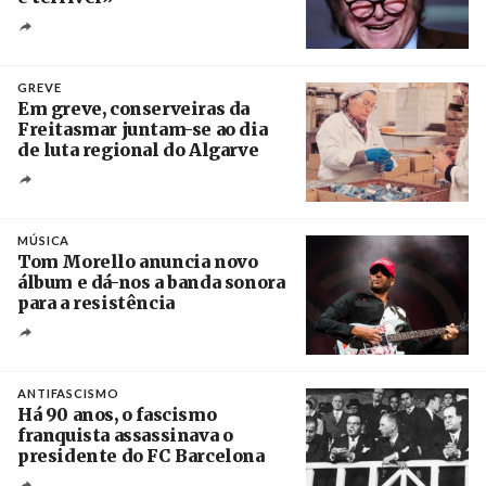
Crédito
GREVE
Em greve, conserveiras da
Freitasmar juntam-se ao dia
de luta regional do Algarve
Crédito
MÚSICA
Tom Morello anuncia novo
álbum e dá-nos a banda sonora
para a resistência
Crédito
ANTIFASCISMO
Há 90 anos, o fascismo
franquista assassinava o
presidente do FC Barcelona