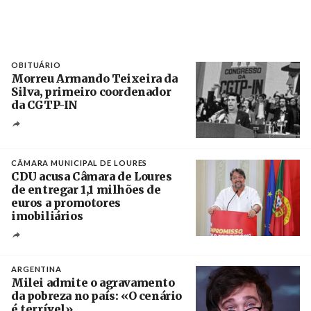
OBITUÁRIO
Morreu Armando Teixeira da
Silva, primeiro coordenador
da CGTP-IN
Créditos
/ CGTP-IN
CÂMARA MUNICIPAL DE LOURES
CDU acusa Câmara de Loures
de entregar 1,1 milhões de
euros a promotores
imobiliários
Créditos
Ricardo Leão
ARGENTINA
Milei admite o agravamento
da pobreza no país: «O cenário
é terrível»