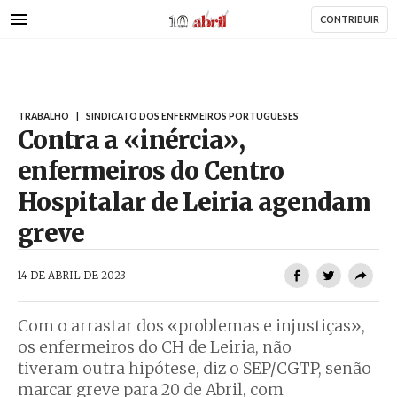
AbrilAbril
Passar
CONTRIBUIR
para
o
conteúdo
principal
TRABALHO
|
SINDICATO DOS ENFERMEIROS PORTUGUESES
Contra a «inércia»,
enfermeiros do Centro
Hospitalar de Leiria agendam
greve
AbrilAbril
14 DE ABRIL DE 2023
Com o arrastar dos «problemas e injustiças»,
os enfermeiros do CH de Leiria, não
tiveram outra hipótese, diz o SEP/CGTP, senão
marcar greve para 20 de Abril, com