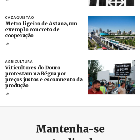
Crédito
CAZAQUISTÃO
Metro ligeiro de Astana, um
exemplo concreto de
cooperação
Créditos
/ Xinhua
AGRICULTURA
Viticultores do Douro
protestam na Régua por
preços justos e escoamento da
produção
Créditos
Pedro Sarmento Costa / Agência Lusa
Mantenha-se