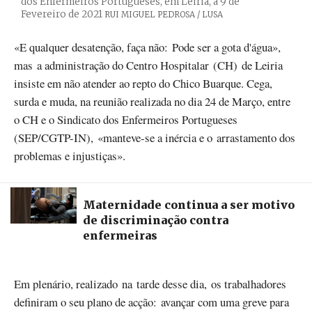
dos Enfermeiros Portugueses, em Leiria, a 9 de
Fevereiro de 2021
Créditos
RUI MIGUEL PEDROSA / LUSA
«E qualquer desatenção, faça não: Pode ser a gota d'água»,
mas a administração do Centro Hospitalar (CH) de Leiria
insiste em não atender ao repto do Chico Buarque. Cega,
surda e muda, na reunião realizada no dia 24 de Março, entre
o CH e o Sindicato dos Enfermeiros Portugueses
(SEP/CGTP-IN), «manteve-se a inércia e o arrastamento dos
problemas e injustiças».
Maternidade continua a ser motivo
de discriminação contra
enfermeiras
Em plenário, realizado na tarde desse dia, os trabalhadores
definiram o seu plano de acção: avançar com uma greve para