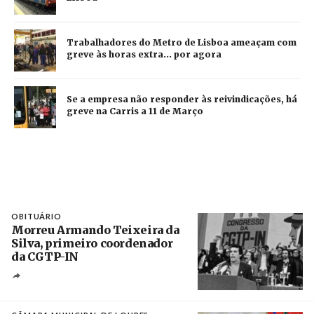
Trabalhadores do Metro de Lisboa ameaçam com
greve às horas extra... por agora
Se a empresa não responder às reivindicações, há
greve na Carris a 11 de Março
OBITUÁRIO
Morreu Armando Teixeira da
Silva, primeiro coordenador
da CGTP-IN
Créditos
/ CGTP-IN