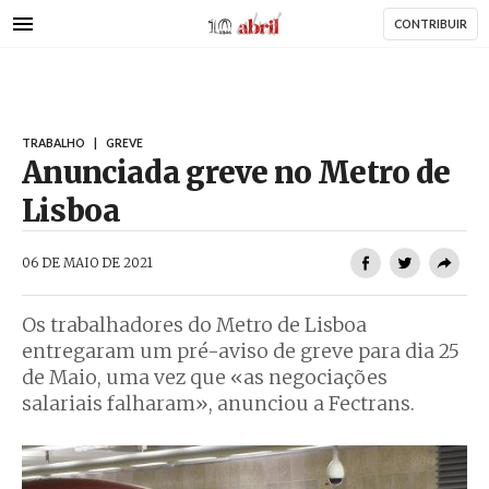
AbrilAbril
Passar
CONTRIBUIR
para
o
conteúdo
principal
TRABALHO
|
GREVE
Anunciada greve no Metro de
Lisboa
AbrilAbril
06 DE MAIO DE 2021
Os trabalhadores do Metro de Lisboa
entregaram um pré-aviso de greve para dia 25
de Maio, uma vez que «as negociações
salariais falharam», anunciou a Fectrans.