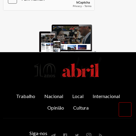
AbrilAbril
Trabalho
Nacional
Local
Internacional
Opinião
Cultura
Vol
par
o
top
Siga-nos