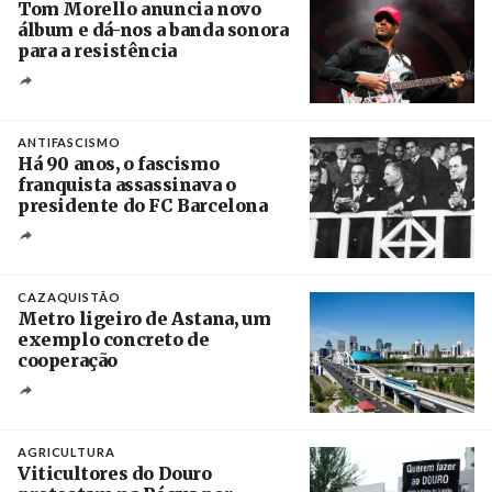
Tom Morello anuncia novo
álbum e dá-nos a banda sonora
para a resistência
Crédito
ANTIFASCISMO
Há 90 anos, o fascismo
franquista assassinava o
presidente do FC Barcelona
Crédito
CAZAQUISTÃO
Metro ligeiro de Astana, um
exemplo concreto de
cooperação
Créditos
/ Xinhua
AGRICULTURA
Viticultores do Douro