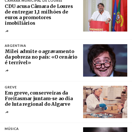
CÂMARA MUNICIPAL DE LOURES
CDU acusa Câmara de Loures
de entregar 1,1 milhões de
euros a promotores
imobiliários
Créditos
Ricardo Leão
ARGENTINA
Milei admite o agravamento
da pobreza no país: «O cenário
é terrível»
Crédito
GREVE
Em greve, conserveiras da
Freitasmar juntam-se ao dia
de luta regional do Algarve
Crédito
MÚSICA