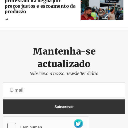
protestam na Régua por
preços justos e escoamento da
produção
Créditos
Pedro Sarmento Costa / Agência Lusa
Mantenha-se
actualizado
Subscreva a nossa newsletter diária