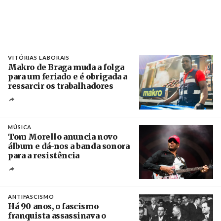
VITÓRIAS LABORAIS
Makro de Braga muda a folga
para um feriado e é obrigada a
ressarcir os trabalhadores
Crédito
MÚSICA
Tom Morello anuncia novo
álbum e dá-nos a banda sonora
para a resistência
Crédito
ANTIFASCISMO
Há 90 anos, o fascismo
franquista assassinava o