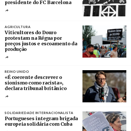
presidente do FC Barcelona
Crédito
AGRICULTURA
Viticultores do Douro
protestam na Régua por
preços justos e escoamento da
produção
Créditos
Pedro Sarmento Costa / Agência Lusa
REINO UNIDO
«É coerente descrever o
sionismo como racista»,
declara tribunal britânico
Créditos
Rob Browne / The Cradle
SOLIDARIEDADE INTERNACIONALISTA
Portugueses integram brigada
europeia solidária com Cuba