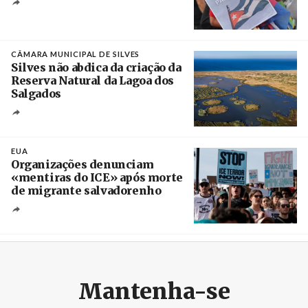
Créditos
Manuel de Almeida / Agência Lusa
CÂMARA MUNICIPAL DE SILVES
Silves não abdica da criação da
Reserva Natural da Lagoa dos
Salgados
Créditos
/ Câmara Municipal de Silves
EUA
Organizações denunciam
«mentiras do ICE» após morte
de migrante salvadorenho
Créditos
/ TeleSur
Mantenha-se