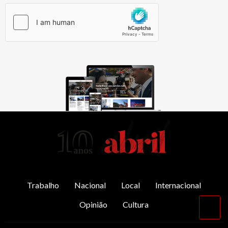
AbrilAbril
Trabalho
Nacional
Local
Internacional
Opinião
Cultura
Vol
par
o