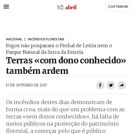
AbrilAbril
Passar
CONTRIBUIR
para
o
conteúdo
principal
NACIONAL
|
INCÊNDIOS FLORESTAIS
Fogos não pouparam o Pinhal de Leiria nem o
Parque Natural da Serra da Estrela
Terras «com dono conhecido»
também ardem
AbrilAbril
17 DE OUTUBRO DE 2017
Os incêndios destes dias demonstram de
forma crua, mais do que um problema com as
terras «sem donos conhecidos», há falta de
meios públicos na protecção do património
florestal, a começar pelo que é público.