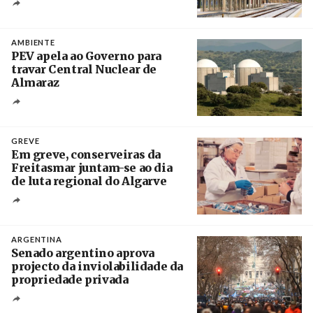
Créditos
/ IP
AMBIENTE
PEV apela ao Governo para
travar Central Nuclear de
Almaraz
Crédito
GREVE
Em greve, conserveiras da
Freitasmar juntam-se ao dia
de luta regional do Algarve
Crédito
ARGENTINA
Senado argentino aprova
projecto da inviolabilidade da
propriedade privada