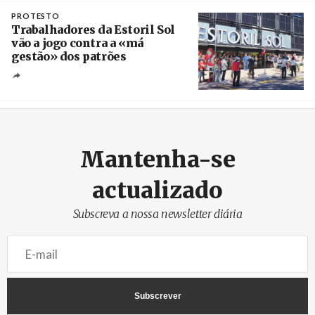
Crédito
PROTESTO
Trabalhadores da Estoril Sol
vão a jogo contra a «má
gestão» dos patrões
Créditos
/ SHS
Mantenha-se
actualizado
Subscreva a nossa newsletter diária