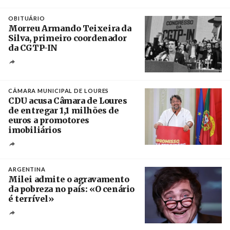
Créditos
Leandro Teysseire / Página 12
OBITUÁRIO
Morreu Armando Teixeira da
Silva, primeiro coordenador
da CGTP-IN
Créditos
/ CGTP-IN
CÂMARA MUNICIPAL DE LOURES
CDU acusa Câmara de Loures
de entregar 1,1 milhões de
euros a promotores
imobiliários
Créditos
Ricardo Leão
ARGENTINA
Milei admite o agravamento
da pobreza no país: «O cenário
é terrível»