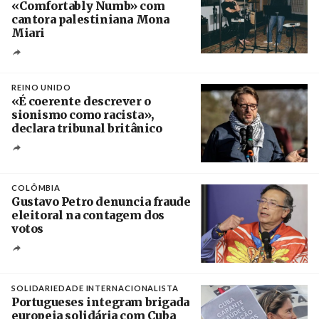
«Comfortably Numb» com
cantora palestiniana Mona
Miari
Crédito
REINO UNIDO
«É coerente descrever o
sionismo como racista»,
declara tribunal britânico
Créditos
Rob Browne / The Cradle
COLÔMBIA
Gustavo Petro denuncia fraude
eleitoral na contagem dos
votos
Crédito
SOLIDARIEDADE INTERNACIONALISTA
Portugueses integram brigada
europeia solidária com Cuba