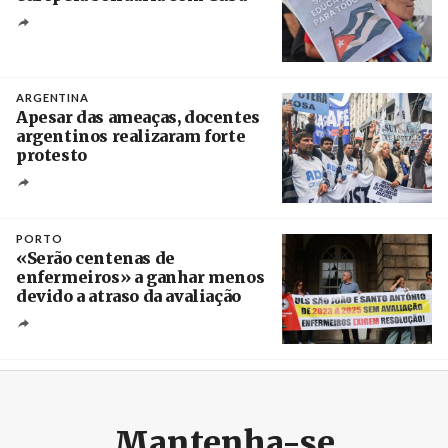
Créditos
Manuel de Almeida / Agência Lusa
ARGENTINA
Apesar das ameaças, docentes
argentinos realizaram forte
protesto
Créditos
Catriel Gallucci Bordoni / Página 12
PORTO
«Serão centenas de
enfermeiros» a ganhar menos
devido a atraso da avaliação
Créditos
Estela Silva / Agência Lusa
Mantenha-se