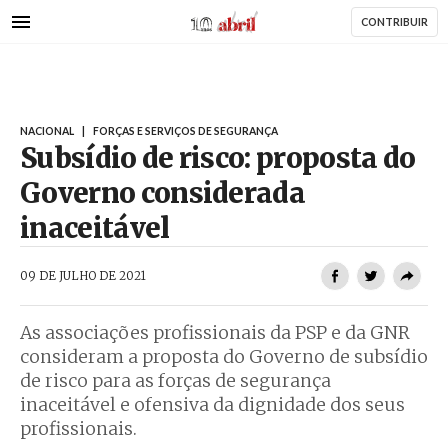
AbrilAbril
Passar
CONTRIBUIR
para
o
conteúdo
principal
NACIONAL
|
FORÇAS E SERVIÇOS DE SEGURANÇA
Subsídio de risco: proposta do
Governo considerada
inaceitável
AbrilAbril
09 DE JULHO DE 2021
As associações profissionais da PSP e da GNR
consideram a proposta do Governo de subsídio
de risco para as forças de segurança
inaceitável e ofensiva da dignidade dos seus
profissionais.