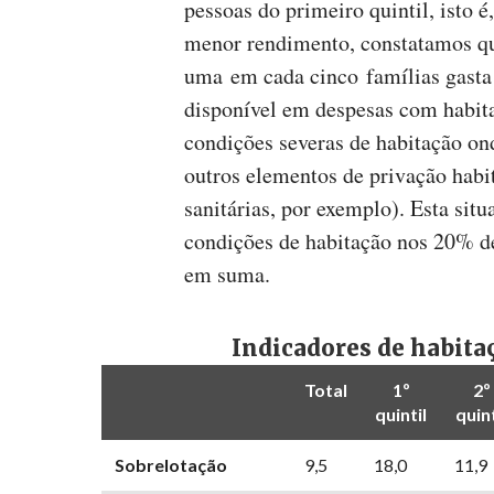
pessoas do primeiro quintil, isto 
menor rendimento, constatamos qu
uma em cada cinco famílias gast
disponível em despesas com habit
condições severas de habitação on
outros elementos de privação habit
sanitárias, por exemplo). Esta sit
condições de habitação nos 20% d
em suma.
Indicadores de habitaç
Total
1º
2º
quintil
quint
Sobrelotação
9,5
18,0
11,9