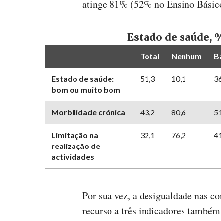
atinge 81% (52% no Ensino Básico
Estado de saúde, 
Total
Nenhum
B
Estado de saúde:
51,3
10,1
36
bom ou muito bom
Morbilidade crónica
43,2
80,6
51
Limitação na
32,1
76,2
41
realização de
actividades
Por sua vez, a desigualdade nas co
recurso a três indicadores também