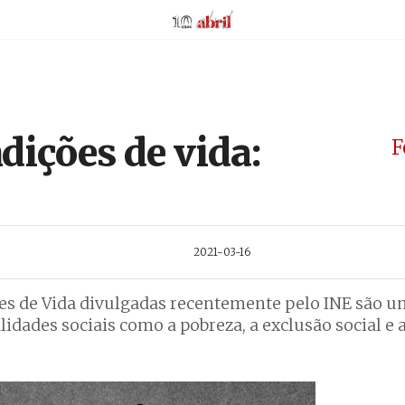
AbrilAbril
ições de vida:
F
2021-03-16
ões de Vida divulgadas recentemente pelo INE são u
idades sociais como a pobreza, a exclusão social e 