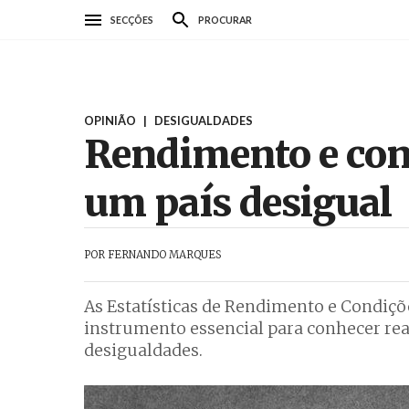
Passar
SECÇÕES
PROCURAR
para
o
conteúdo
principal
OPINIÃO
|
DESIGUALDADES
Rendimento e cond
um país desigual
POR
FERNANDO MARQUES
As Estatísticas de Rendimento e Condiç
instrumento essencial para conhecer real
desigualdades.