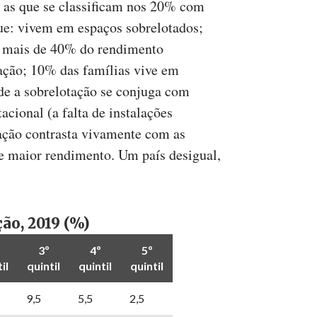
é, as que se classificam nos 20% com
e: vivem em espaços sobrelotados;
a mais de 40% do rendimento
ação; 10% das famílias vive em
de a sobrelotação se conjuga com
acional (a falta de instalações
uação contrasta vivamente com as
e maior rendimento. Um país desigual,
ão, 2019 (%)
3º
4º
5º
il
quintil
quintil
quintil
9,5
5,5
2,5