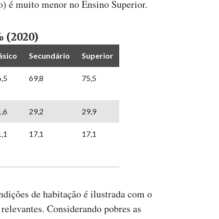
) é muito menor no Ensino Superior.
% (2020)
ásico
Secundário
Superior
,5
69,8
75,5
,6
29,2
29,9
,1
17,1
17,1
ndições de habitação é ilustrada com o
 relevantes. Considerando pobres as