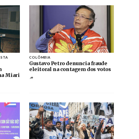
ISTA
COLÔMBIA
Gustavo Petro denuncia fraude
m
eleitoral na contagem dos votos
na Miari