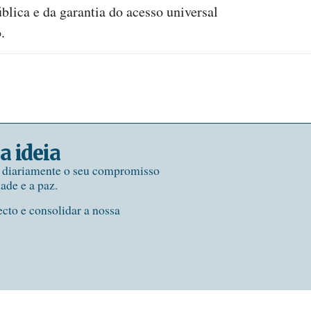
́blica e da garantia do acesso universal
.
a ideia
e diariamente o seu compromisso
dade e a paz.
ecto e consolidar a nossa