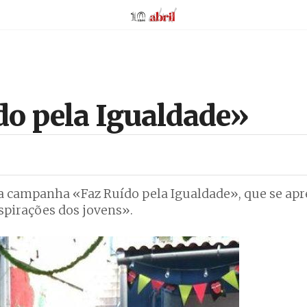
AbrilAbril
́do pela Igualdade»
u a campanha «Faz Ruído pela Igualdade», que se ap
pirações dos jovens».