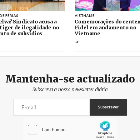
DE FÉRIAS
VIETNAME
elva? Sindicato acusa a
Comemorações do centen
Tiger de ilegalidade no
Fidel em andamento no
to de subsídios
Vietname
Mantenha-se actualizado
Subscreva a nossa newsletter diária