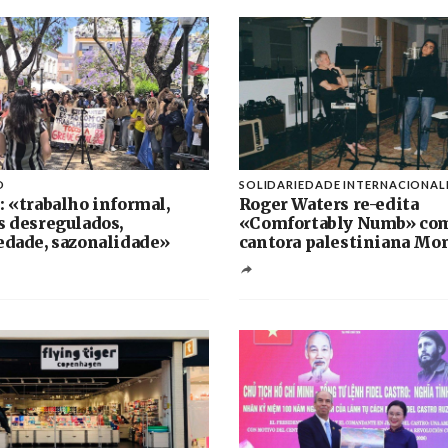
O
SOLIDARIEDADE INTERNACIONAL
: «trabalho informal,
Roger Waters re-edita
s desregulados,
«Comfortably Numb» co
edade, sazonalidade»
cantora palestiniana Mo