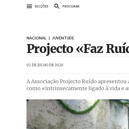
Passar
SECÇÕES
PROCURAR
para
o
conteúdo
principal
NACIONAL
|
JUVENTUDE
Projecto «Faz Rui
AbrilAbril
02 DE JULHO DE 2020
A Associação Projecto Ruído apresento
como «intrinsecamente ligado à vida e as