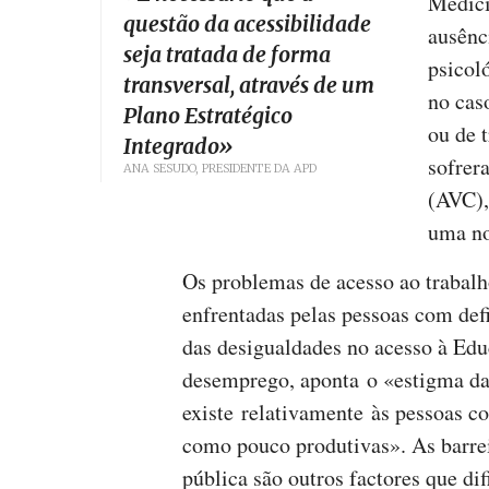
Medici
questão da acessibilidade
ausênc
seja tratada de forma
psicol
transversal, através de um
no cas
Plano Estratégico
ou de 
Integrado
»
sofrer
ANA SESUDO, PRESIDENTE DA APD
(AVC),
uma no
Os problemas de acesso ao trabalh
enfrentadas pelas pessoas com def
das desigualdades no acesso à Edu
desemprego, aponta o «estigma da
existe relativamente às pessoas co
como pouco produtivas». As barrei
pública são outros factores que di