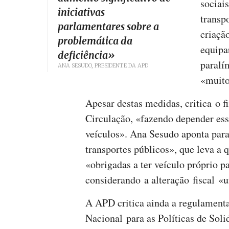
sociais
iniciativas
transp
parlamentares sobre a
criaçã
problemática da
equipa
deficiência
»
paralí
ANA SESUDO, PRESIDENTE DA APD
«muito
Apesar destas medidas, critica o 
Circulação, «fazendo depender essa
veículos». Ana Sesudo aponta para
transportes públicos», que leva a 
«obrigadas a ter veículo próprio p
considerando a alteração fiscal «
A APD critica ainda a regulament
Nacional para as Políticas de Soli