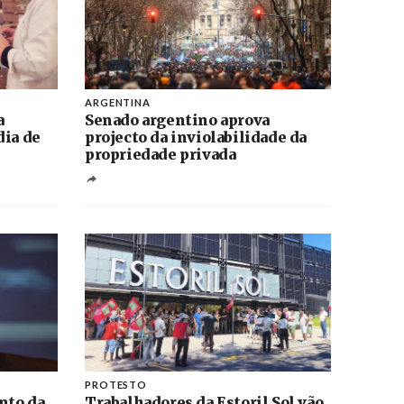
ARGENTINA
a
Senado argentino aprova
dia de
projecto da inviolabilidade da
propriedade privada
PROTESTO
nto da
Trabalhadores da Estoril Sol vão