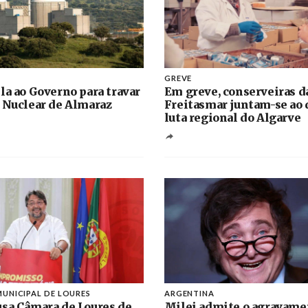
GREVE
la ao Governo para travar
Em greve, conserveiras d
 Nuclear de Almaraz
Freitasmar juntam-se ao 
luta regional do Algarve
UNICIPAL DE LOURES
ARGENTINA
sa Câmara de Loures de
Milei admite o agravame