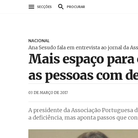
Passar
SECÇÕES
PROCURAR
para
o
conteúdo
principal
NACIONAL
Ana Sesudo fala em entrevista ao jornal da As
Mais espaço para 
as pessoas com de
AbrilAbril
03 DE MARÇO DE 2017
A presidente da Associação Portuguesa d
a deficiência, mas aponta passos que con