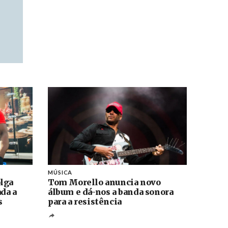
MÚSICA
lga
Tom Morello anuncia novo
ada a
álbum e dá-nos a banda sonora
s
para a resistência