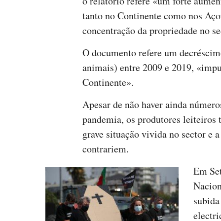
o relatório refere «um forte aumen
tanto no Continente como nos Açor
concentração da propriedade no se
O documento refere um decréscimo
animais) entre 2009 e 2019, «imp
Continente».
Apesar de não haver ainda números
pandemia, os produtores leiteiros 
grave situação vivida no sector e 
contrariem.
Em Set
Nacion
subida
electr