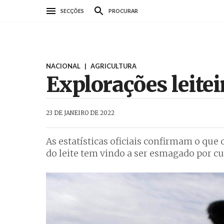
Passar
SECÇÕES
PROCURAR
para
o
conteúdo
principal
NACIONAL
|
AGRICULTURA
Explorações leit
AbrilAbril
23 DE JANEIRO DE 2022
As estatísticas oficiais confirmam o que 
do leite tem vindo a ser esmagado por c