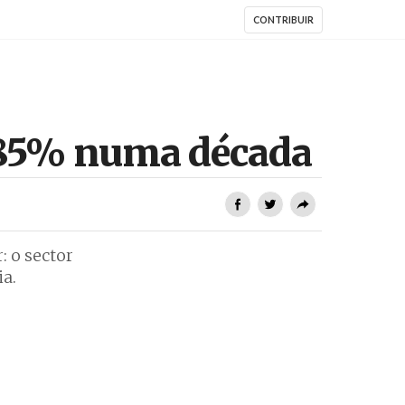
CONTRIBUIR
m 85% numa década
: o sector
ia.