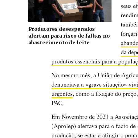
seus e
rendim
também
Produtores desesperados
forçari
alertam para risco de falhas no
abando
abastecimento de leite
da dep
produtos essenciais para a popula
No mesmo mês, a União de Agricult
denunciava a «grave situação» vivi
urgentes
, como a fixação do preço,
PAC.
Em Novembro de 2021 a Associação
(Aprolep) alertava para o facto de
produção, se estar a atingir o pon