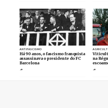
ANTIFASCISMO
AGRICUL
Há 90 anos, o fascismo franquista
Viticul
assassinava o presidente do FC
na Régu
Barcelona
escoame