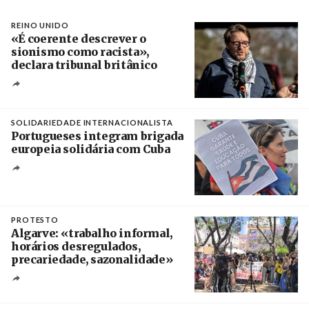
REINO UNIDO
«É coerente descrever o
sionismo como racista»,
declara tribunal britânico
Créditos
Rob Browne / The Cradle
SOLIDARIEDADE INTERNACIONALISTA
Portugueses integram brigada
europeia solidária com Cuba
Créditos
Manuel de Almeida / Agência Lusa
PROTESTO
Algarve: «trabalho informal,
horários desregulados,
precariedade, sazonalidade»
Créditos
/ União dos Sindicatos do Algarve