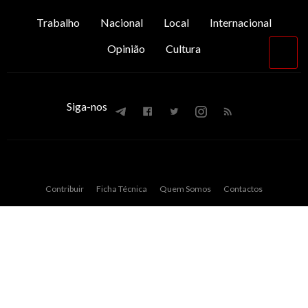
Trabalho
Nacional
Local
Internacional
Opinião
Cultura
Vol
par
o
top
Siga-nos
Contribuir
Ficha Técnica
Quem Somos
Contactos