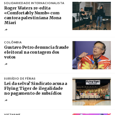
SOLIDARIEDADE INTERNACIONALISTA
Roger Waters re-edita
«Comfortably Numb» com
cantora palestiniana Mona
Miari
Crédito
COLÔMBIA
Gustavo Petro denuncia fraude
eleitoral na contagem dos
votos
Crédito
SUBSÍDIO DE FÉRIAS
Lei da selva? Sindicato acusa a
Flying Tiger de ilegalidade
no pagamento de subsídios
Créditos
/ UBBO
VIETNAME