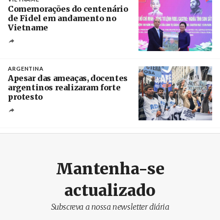
Comemorações do centenário
de Fidel em andamento no
Vietname
Créditos
/ baochinhphu.vn
ARGENTINA
Apesar das ameaças, docentes
argentinos realizaram forte
protesto
Créditos
Catriel Gallucci Bordoni / Página 12
Mantenha-se
actualizado
Subscreva a nossa newsletter diária