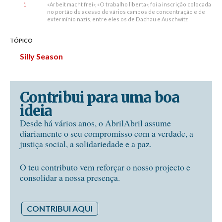
1
«Arbeit macht frei», «O trabalho liberta», foi a inscrição colocada
no portão de acesso de vários campos de concentração e de
extermínio nazis, entre eles os de Dachau e Auschwitz
TÓPICO
Silly Season
Contribui para uma boa
ideia
Desde há vários anos, o AbrilAbril assume
diariamente o seu compromisso com a verdade, a
justiça social, a solidariedade e a paz.
O teu contributo vem reforçar o nosso projecto e
consolidar a nossa presença.
CONTRIBUI AQUI