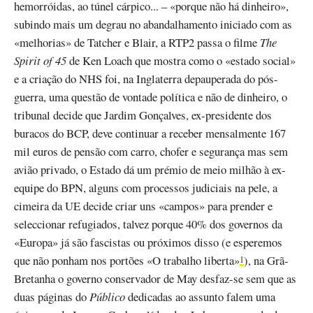
hemorróidas, ao túnel cárpico... – «porque não há dinheiro»,
subindo mais um degrau no abandalhamento iniciado com as
«melhorias» de Tatcher e Blair, a RTP2 passa o filme
The
Spirit of 45
de Ken Loach que mostra como o «estado social»
e a criação do NHS foi, na Inglaterra depauperada do pós-
guerra, uma questão de vontade política e não de dinheiro, o
tribunal decide que Jardim Gonçalves, ex-presidente dos
buracos do BCP, deve continuar a receber mensalmente 167
mil euros de pensão com carro, chofer e segurança mas sem
avião privado, o Estado dá um prémio de meio milhão à ex-
equipe do BPN, alguns com processos judiciais na pele, a
cimeira da UE decide criar uns «campos» para prender e
seleccionar refugiados, talvez porque 40% dos governos da
«Europa» já são fascistas ou próximos disso (e esperemos
que não ponham nos portões «O trabalho liberta»
), na Grã-
1
Bretanha o governo conservador de May desfaz-se sem que as
duas páginas do
Público
dedicadas ao assunto falem uma