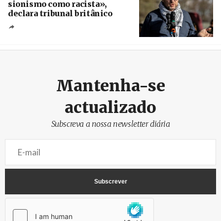
sionismo como racista»,
declara tribunal britânico
Créditos
Rob Browne / The Cradle
Mantenha-se
actualizado
Subscreva a nossa newsletter diária