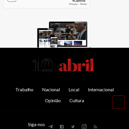
AbrilAbril
Trabalho
Nacional
Local
Internacional
Opinião
Cultura
Vol
par
o
top
Siga-nos