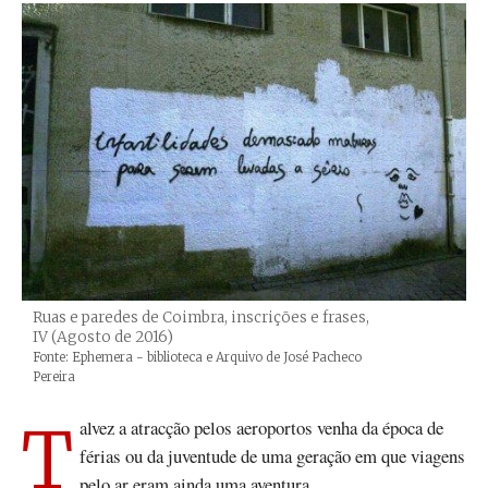
Ruas e paredes de Coimbra, inscrições e frases,
IV (Agosto de 2016)
Créditos
Fonte: Ephemera - biblioteca e Arquivo de José Pacheco
Pereira
Talvez a atracção pelos aeroportos venha da época de
férias ou da juventude de uma geração em que viagens
pelo ar eram ainda uma aventura.