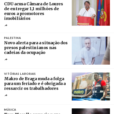
CDU acusa Câmara de Loures
de entregar 1,1 milhões de
euros a promotores
imobiliários
Créditos
Ricardo Leão
PALESTINA
Novo alerta para a situação dos
presos palestinianos nas
cadeias da ocupação
Créditos
/ European Public Health Association
VITÓRIAS LABORAIS
Makro de Braga muda a folga
para um feriado e é obrigada a
ressarcir os trabalhadores
Crédito
MÚSICA