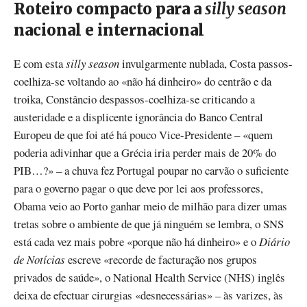
Roteiro compacto para a
silly season
nacional e internacional
E com esta
silly season
invulgarmente nublada, Costa passos-
coelhiza-se voltando ao «não há dinheiro» do centrão e da
troika, Constâncio despassos-coelhiza-se criticando a
austeridade e a displicente ignorância do Banco Central
Europeu de que foi até há pouco Vice-Presidente – «quem
poderia adivinhar que a Grécia iria perder mais de 20% do
PIB…?» – a chuva fez Portugal poupar no carvão o suficiente
para o governo pagar o que deve por lei aos professores,
Obama veio ao Porto ganhar meio de milhão para dizer umas
tretas sobre o ambiente de que já ninguém se lembra, o SNS
está cada vez mais pobre «porque não há dinheiro» e o
Diário
de Notícias
escreve «recorde de facturação nos grupos
privados de saúde», o National Health Service (NHS) inglês
deixa de efectuar cirurgias «desnecessárias» – às varizes, às