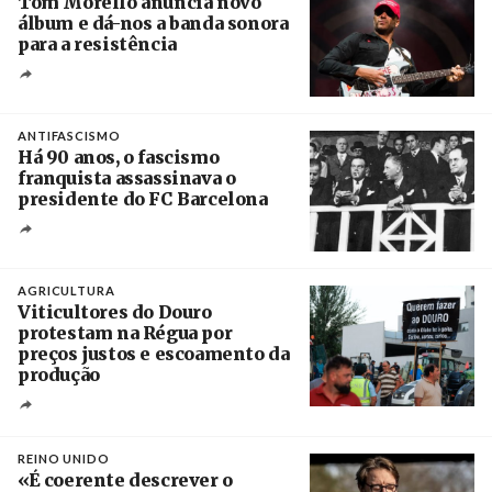
Tom Morello anuncia novo
álbum e dá-nos a banda sonora
para a resistência
Crédito
ANTIFASCISMO
Há 90 anos, o fascismo
franquista assassinava o
presidente do FC Barcelona
Crédito
AGRICULTURA
Viticultores do Douro
protestam na Régua por
preços justos e escoamento da
produção
Créditos
Pedro Sarmento Costa / Agência Lusa
REINO UNIDO
«É coerente descrever o