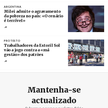
ARGENTINA
Milei admite o agravamento
da pobreza no país: «O cenário
é terrível»
Crédito
PROTESTO
Trabalhadores da Estoril Sol
vão a jogo contra a «má
gestão» dos patrões
Créditos
/ SHS
Mantenha-se
actualizado