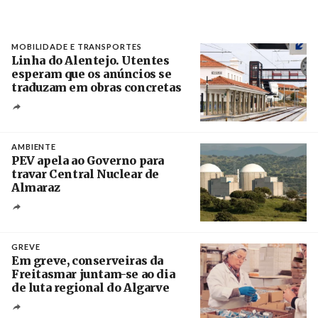
MOBILIDADE E TRANSPORTES
Linha do Alentejo. Utentes
esperam que os anúncios se
traduzam em obras concretas
Créditos
/ IP
AMBIENTE
PEV apela ao Governo para
travar Central Nuclear de
Almaraz
Crédito
GREVE
Em greve, conserveiras da
Freitasmar juntam-se ao dia
de luta regional do Algarve