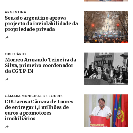
Crédito
ARGENTINA
Senado argentino aprova
projecto da inviolabilidade da
propriedade privada
Créditos
Leandro Teysseire / Página 12
OBITUÁRIO
Morreu Armando Teixeira da
Silva, primeiro coordenador
da CGTP-IN
Créditos
/ CGTP-IN
CÂMARA MUNICIPAL DE LOURES
CDU acusa Câmara de Loures
de entregar 1,1 milhões de
euros a promotores
imobiliários
Créditos
Ricardo Leão