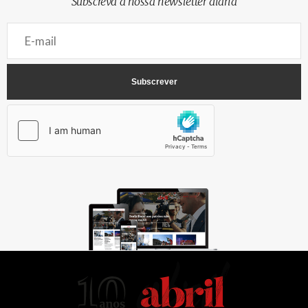
Subscreva a nossa newsletter diária
AbrilAbril