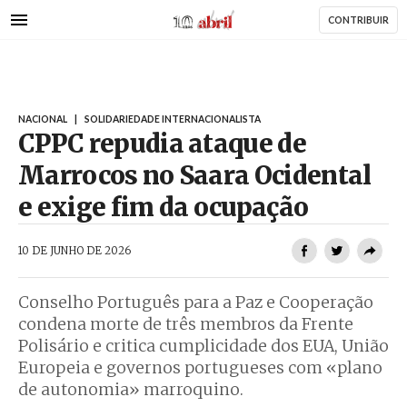
AbrilAbril
Passar
CONTRIBUIR
para
o
conteúdo
principal
NACIONAL
|
SOLIDARIEDADE INTERNACIONALISTA
CPPC repudia ataque de
Marrocos no Saara Ocidental
e exige fim da ocupação
AbrilAbril
10 DE JUNHO DE 2026
Conselho Português para a Paz e Cooperação
condena morte de três membros da Frente
Polisário e critica cumplicidade dos EUA, União
Europeia e governos portugueses com «plano
de autonomia» marroquino.