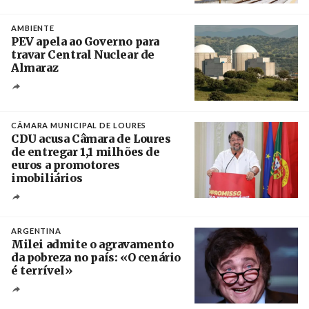
Créditos
/ IP
AMBIENTE
PEV apela ao Governo para
travar Central Nuclear de
Almaraz
Crédito
CÂMARA MUNICIPAL DE LOURES
CDU acusa Câmara de Loures
de entregar 1,1 milhões de
euros a promotores
imobiliários
Créditos
Ricardo Leão
ARGENTINA
Milei admite o agravamento
da pobreza no país: «O cenário
é terrível»