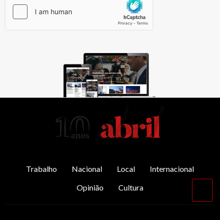
AbrilAbril
Trabalho
Nacional
Local
Internacional
Opinião
Cultura
Vol
par
o
top