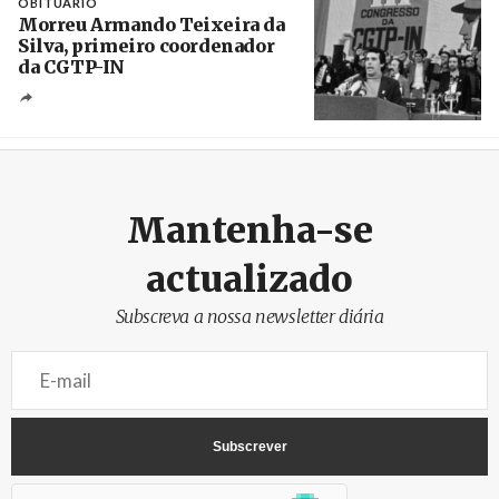
OBITUÁRIO
Morreu Armando Teixeira da
Silva, primeiro coordenador
da CGTP-IN
Créditos
/ CGTP-IN
Mantenha-se
actualizado
Subscreva a nossa newsletter diária