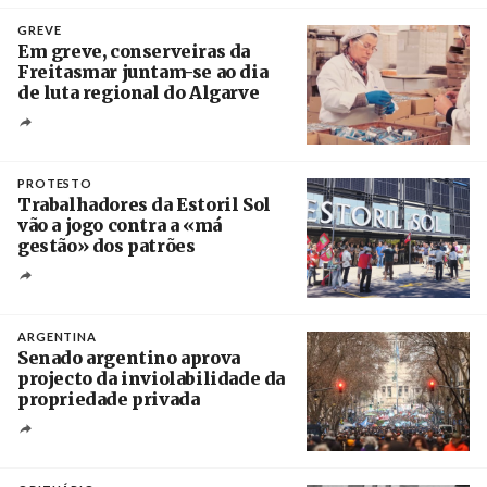
Crédito
GREVE
Em greve, conserveiras da
Freitasmar juntam-se ao dia
de luta regional do Algarve
Crédito
PROTESTO
Trabalhadores da Estoril Sol
vão a jogo contra a «má
gestão» dos patrões
Créditos
/ SHS
ARGENTINA
Senado argentino aprova
projecto da inviolabilidade da
propriedade privada
Créditos
Leandro Teysseire / Página 12