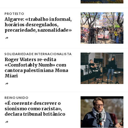
Créditos
/ Câmara Municipal de Silves
PROTESTO
Algarve: «trabalho informal,
horários desregulados,
precariedade, sazonalidade»
Créditos
/ União dos Sindicatos do Algarve
SOLIDARIEDADE INTERNACIONALISTA
Roger Waters re-edita
«Comfortably Numb» com
cantora palestiniana Mona
Miari
Crédito
REINO UNIDO
«É coerente descrever o
sionismo como racista»,
declara tribunal britânico