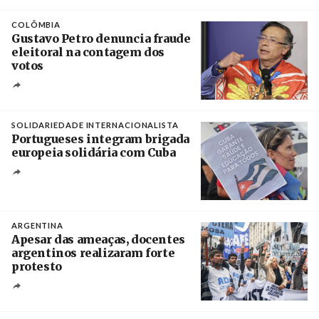
Créditos
Rob Browne / The Cradle
COLÔMBIA
Gustavo Petro denuncia fraude
eleitoral na contagem dos
votos
Crédito
SOLIDARIEDADE INTERNACIONALISTA
Portugueses integram brigada
europeia solidária com Cuba
Créditos
Manuel de Almeida / Agência Lusa
ARGENTINA
Apesar das ameaças, docentes
argentinos realizaram forte
protesto
Créditos
Catriel Gallucci Bordoni / Página 12