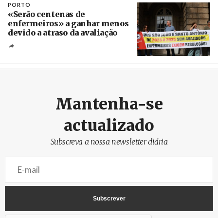
PORTO
«Serão centenas de
enfermeiros» a ganhar menos
devido a atraso da avaliação
Créditos
Estela Silva / Agência Lusa
Mantenha-se
actualizado
Subscreva a nossa newsletter diária