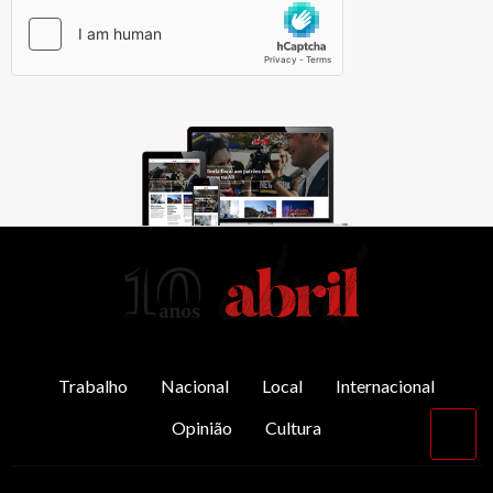
AbrilAbril
Trabalho
Nacional
Local
Internacional
Opinião
Cultura
Vol
par
o