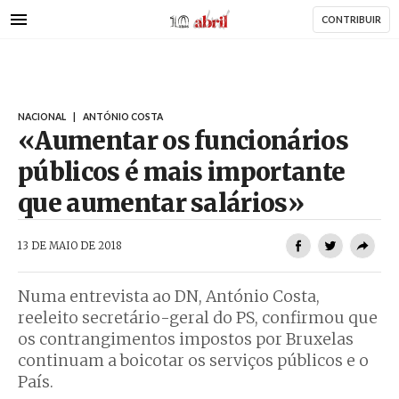
AbrilAbril
Passar
CONTRIBUIR
para
o
conteúdo
principal
NACIONAL
|
ANTÓNIO COSTA
«Aumentar os funcionários
públicos é mais importante
que aumentar salários»
AbrilAbril
13 DE MAIO DE 2018
Numa entrevista ao DN, António Costa,
reeleito secretário-geral do PS, confirmou que
os contrangimentos impostos por Bruxelas
continuam a boicotar os serviços públicos e o
País.