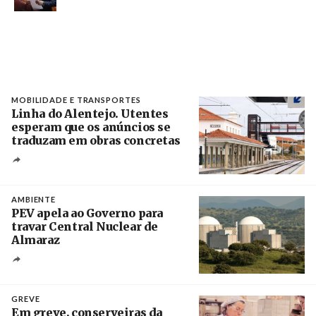
MOBILIDADE E TRANSPORTES
Linha do Alentejo. Utentes
esperam que os anúncios se
traduzam em obras concretas
Créditos
/ IP
AMBIENTE
PEV apela ao Governo para
travar Central Nuclear de
Almaraz
Crédito
GREVE
Em greve, conserveiras da