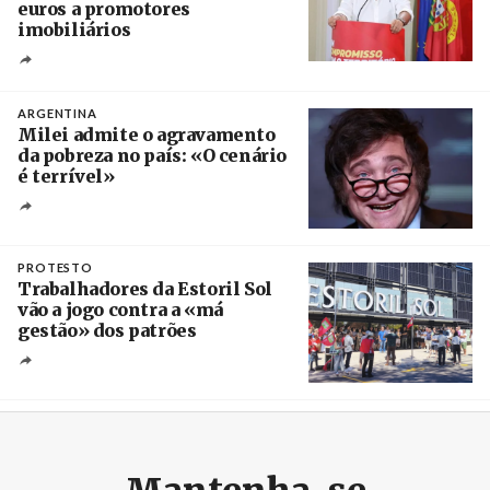
euros a promotores
imobiliários
Créditos
Ricardo Leão
ARGENTINA
Milei admite o agravamento
da pobreza no país: «O cenário
é terrível»
Crédito
PROTESTO
Trabalhadores da Estoril Sol
vão a jogo contra a «má
gestão» dos patrões
Créditos
/ SHS