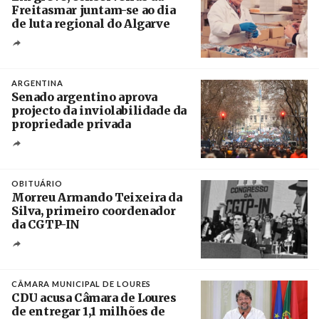
Freitasmar juntam-se ao dia
de luta regional do Algarve
Crédito
ARGENTINA
Senado argentino aprova
projecto da inviolabilidade da
propriedade privada
Créditos
Leandro Teysseire / Página 12
OBITUÁRIO
Morreu Armando Teixeira da
Silva, primeiro coordenador
da CGTP-IN
Créditos
/ CGTP-IN
CÂMARA MUNICIPAL DE LOURES
CDU acusa Câmara de Loures
de entregar 1,1 milhões de