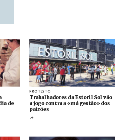
PROTESTO
a
Trabalhadores da Estoril Sol vão
dia de
a jogo contra a «má gestão» dos
patrões