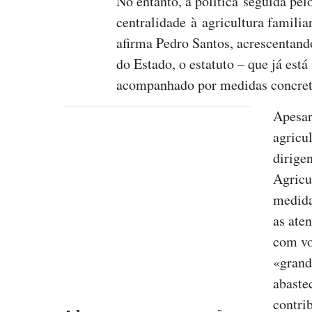
No entanto, a política seguida pel
centralidade à agricultura familia
afirma Pedro Santos, acrescentan
do Estado, o estatuto – que já está
acompanhado por medidas concreta
Apesar
agricu
dirige
Agricu
medida
as ate
com vo
«grand
abaste
contri