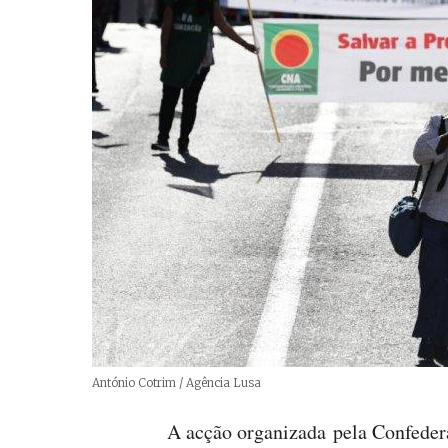
Créditos
António Cotrim / Agência Lusa
A acção organizada pela Confeder