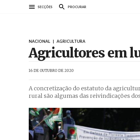
Passar
SECÇÕES
PROCURAR
para
o
conteúdo
principal
NACIONAL
|
AGRICULTURA
Agricultores em l
AbrilAbril
16 DE OUTUBRO DE 2020
A concretização do estatuto da agricult
rural são algumas das reivindicações dos