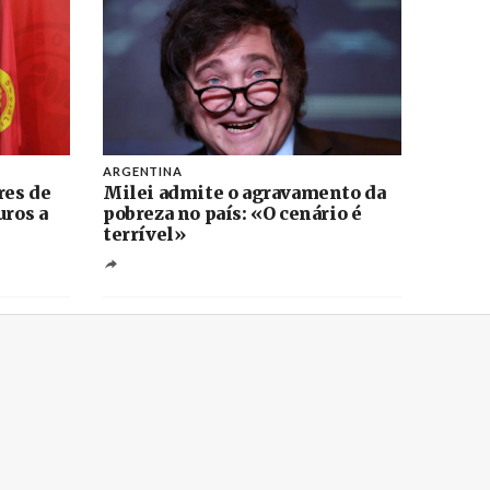
ARGENTINA
res de
Milei admite o agravamento da
uros a
pobreza no país: «O cenário é
terrível»