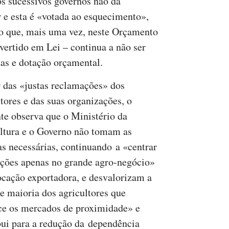
os sucessivos governos não dá
r e esta é «votada ao esquecimento»,
do que, mais uma vez, neste Orçamento
 vertido em Lei – continua a não ser
s e dotação orçamental.
 das «justas reclamações» dos
ltores e das suas organizações, o
nte observa que o Ministério da
ltura e o Governo não tomam as
s necessárias, continuando a «centrar
nções apenas no grande agro-negócio»
cação exportadora, e desvalorizam a
e maioria dos agricultores que
ce os mercados de proximidade» e
bui para a redução da dependência