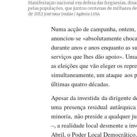
Manifestação nacional em defesa das freguesias, dina
pelas populações, que juntou centenas de milhares de
de 2012
Créditos
José Sena Goulão / Agência LUSA
Numa acção de campanha, ontem, 
anunciou-se «absolutamente choca
durante anos e anos enquanto as s
serviços que lhes dão apoio». Um
as eleições que vão eleger os repr
simultaneamente, um ataque aos pr
últimas quatro décadas.
Apesar da investida da dirigente 
uma presença residual autárquic
minoria, não preside a qualquer j
–, a realidade local desmente a in
Abril, o Poder Local Democrático.