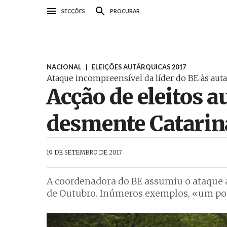
Passar
SECÇÕES
PROCURAR
para
o
conteúdo
principal
NACIONAL
|
ELEIÇÕES AUTÁRQUICAS 2017
Ataque incompreensível da líder do BE às auta
Acção de eleitos a
desmente Catarin
AbrilAbril
19 DE SETEMBRO DE 2017
A coordenadora do BE assumiu o ataque a
de Outubro. Inúmeros exemplos, «um pou