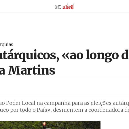
AbrilAbril
rquias
utárquicos, «ao longo 
a Martins
o Poder Local na campanha para as eleições autárq
co por todo o País», desmentem a coordenadora do