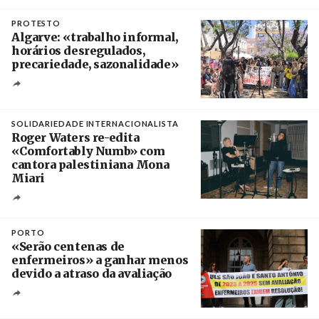
Créditos
Manuel de Almeida / Agência Lusa
PROTESTO
Algarve: «trabalho informal,
horários desregulados,
precariedade, sazonalidade»
Créditos
/ União dos Sindicatos do Algarve
SOLIDARIEDADE INTERNACIONALISTA
Roger Waters re-edita
«Comfortably Numb» com
cantora palestiniana Mona
Miari
Crédito
PORTO
«Serão centenas de
enfermeiros» a ganhar menos
devido a atraso da avaliação
Créditos
Estela Silva / Agência Lusa