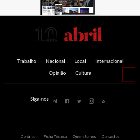
AbrilAbril
Trabalho
Nacional
Local
Internacional
Opinião
Cultura
Vol
par
o
top
Siga-nos
Contribuir
Ficha Técnica
Quem Somos
Contactos