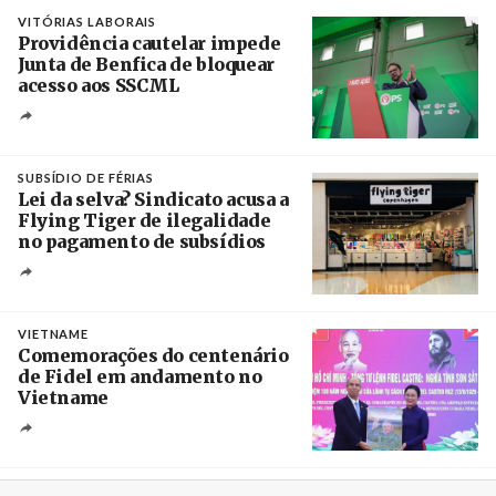
VITÓRIAS LABORAIS
Providência cautelar impede
Junta de Benfica de bloquear
acesso aos SSCML
Créditos
/ PS Benfica, Carnide e São Domingos de
Benfica
SUBSÍDIO DE FÉRIAS
Lei da selva? Sindicato acusa a
Flying Tiger de ilegalidade
no pagamento de subsídios
Créditos
/ UBBO
VIETNAME
Comemorações do centenário
de Fidel em andamento no
Vietname
Créditos
/ baochinhphu.vn