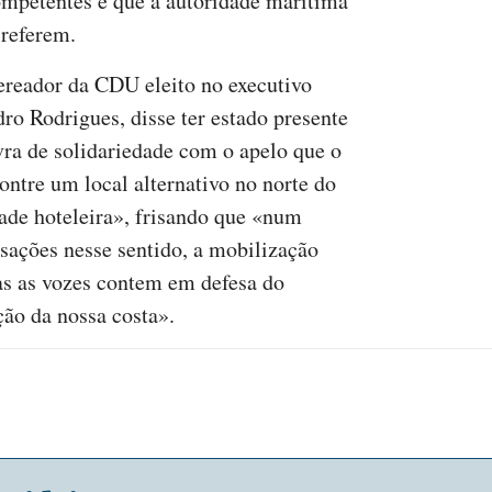
competentes e que a autoridade marítima
 referem.
vereador da CDU eleito no executivo
ro Rodrigues, disse ter estado presente
vra de solidariedade com o apelo que o
ntre um local alternativo no norte do
dade hoteleira», frisando que «num
ações nesse sentido, a mobilização
as as vozes contem em defesa do
ção da nossa costa».