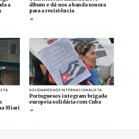
ada a
álbum e dá-nos a banda sonora
s
para a resistência
ISTA
SOLIDARIEDADE INTERNACIONALISTA
Portugueses integram brigada
m
europeia solidária com Cuba
na Miari