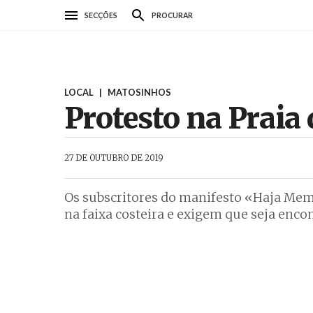
Passar
SECÇÕES
PROCURAR
para
o
conteúdo
principal
LOCAL
|
MATOSINHOS
Protesto na Praia
AbrilAbril
27 DE OUTUBRO DE 2019
Os subscritores do manifesto «Haja Mem
na faixa costeira e exigem que seja enco