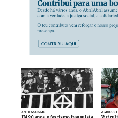
Contribui para uma bo
Desde há vários anos, o AbrilAbril assum
com a verdade, a justiça social, a solidarie
O teu contributo vem reforçar o nosso proj
presença.
CONTRIBUI AQUI
ANTIFASCISMO
AGRICUL
Há 90 anos, o fascismo franquista
Viticul