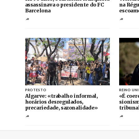
assassinava o presidente do FC
na Régu
Barcelona
escoame
PROTESTO
REINO UN
Algarve: «trabalho informal,
«É coer
horários desregulados,
sionism
precariedade, sazonalidade»
tribuna