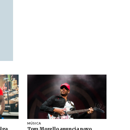
MÚSICA
lga
Tom Morello anuncia novo