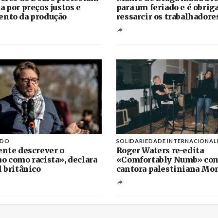
a por preços justos e
para um feriado e é obrig
nto da produção
ressarcir os trabalhadore
IDO
SOLIDARIEDADE INTERNACIONAL
ente descrever o
Roger Waters re-edita
o como racista», declara
«Comfortably Numb» co
l britânico
cantora palestiniana Mo